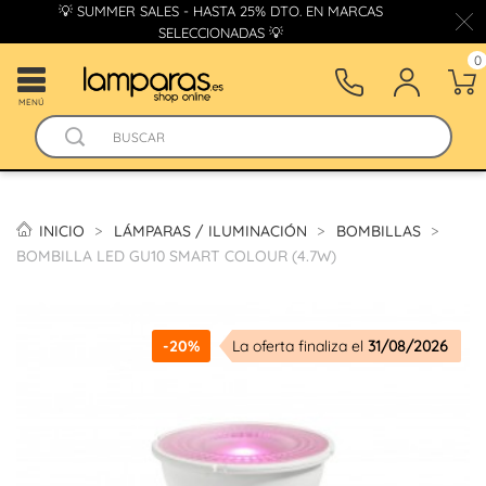
💡 SUMMER SALES - HASTA 25% DTO. EN MARCAS
SELECCIONADAS 💡
0
MENÚ
INICIO
LÁMPARAS / ILUMINACIÓN
BOMBILLAS
BOMBILLA LED GU10 SMART COLOUR (4.7W)
-20%
La oferta finaliza el
31/08/2026