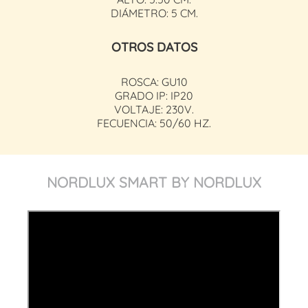
DIÁMETRO: 5 CM.
OTROS DATOS
ROSCA: GU10
GRADO IP: IP20
VOLTAJE: 230V.
FECUENCIA: 50/60 HZ.
NORDLUX SMART BY NORDLUX