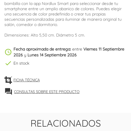
bombilla con la app Nordlux Smart para seleccionar desde tu
smartphone entre un amplio abanico de colores. Puedes elegir
una secuencia de color predefinida o crear tus propias
secuencias personalizadas para iluminar de manera original tu
salón, comedor o dormitorio.
Dimensiones: Alto 5,50 cm. Diámetro 5 cm.
Fecha aproximada de entrega:
entre
Viernes 11 Septiembre
schedule
2026
y
Lunes 14 Septiembre 2026
check
En stock
FICHA TÉCNICA
forum
CONSULTAS SOBRE ESTE PRODUCTO
RELACIONADOS