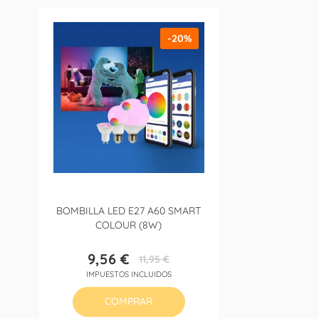
-20%
BOMBILLA LED E27 A60 SMART
COLOUR (8W)
9,56 €
11,95 €
Precio
Precio
IMPUESTOS INCLUIDOS
base
COMPRAR