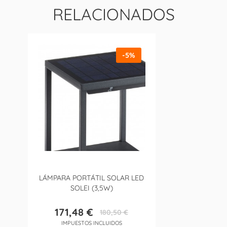
RELACIONADOS
-5%
LÁMPARA PORTÁTIL SOLAR LED
SOLEI (3,5W)
171,48 €
180,50 €
Precio
Precio
IMPUESTOS INCLUIDOS
base