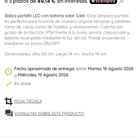
Baliza portátil LED con batería solar Solei
. Esta lámpara portátil
es perfecta para iluminar de manera original terrazas y jardines
tanto de casas como de hoteles y restaurantes. Cuenta con
grado de protección IP54 frente a la lluvia, sensor crepuscular y
batería recargable mediante la luz del sol. Puede encenderse
mediante un botón ON/OFF.
Dimensiones: Alto 50 cm. Largo 14 cm. Ancho 14 cm.
Fecha aproximada de entrega:
entre
Martes 18 Agosto 2026
schedule
y
Miércoles 19 Agosto 2026
check
En stock
FICHA TÉCNICA
forum
CONSULTAS SOBRE ESTE PRODUCTO