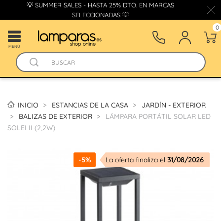
💡 SUMMER SALES - HASTA 25% DTO. EN MARCAS
SELECCIONADAS 💡
0
MENÚ
INICIO
ESTANCIAS DE LA CASA
JARDÍN - EXTERIOR
BALIZAS DE EXTERIOR
LÁMPARA PORTÁTIL SOLAR LED
SOLEI II (2,2W)
-5%
La oferta finaliza el
31/08/2026