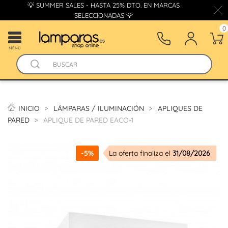
💡 SUMMER SALES - HASTA 25% DTO. EN MARCAS
SELECCIONADAS 💡
0
MENÚ
INICIO
LÁMPARAS / ILUMINACIÓN
APLIQUES DE
PARED
APLIQUE DE PARED EACO-1
-5%
La oferta finaliza el
31/08/2026