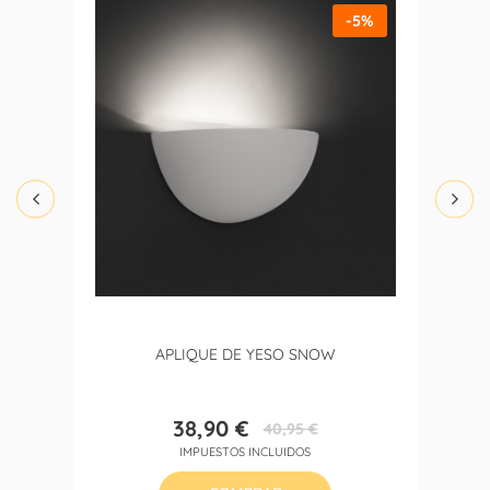
-5%
APLIQUE DE YESO SNOW
38,90 €
40,95 €
Precio
Precio
IMPUESTOS INCLUIDOS
base