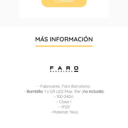
COMPRAR
MÁS INFORMACIÓN
- Fabricante.
Faro Barcelona
.
-
Bombilla
: 1 x G9 LED Max. 9W (
no incluida
)
- 100-240V.
- Clase I
- IP20
- Material: Yeso