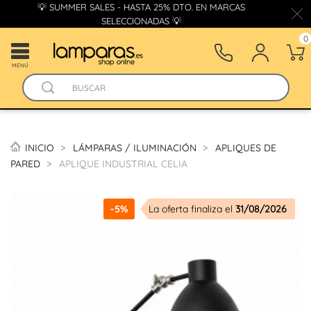
💡 SUMMER SALES - HASTA 25% DTO. EN MARCAS
SELECCIONADAS 💡
0
MENÚ
INICIO
LÁMPARAS / ILUMINACIÓN
APLIQUES DE
PARED
APLIQUE INDUSTRIAL CELIA
-5%
La oferta finaliza el
31/08/2026