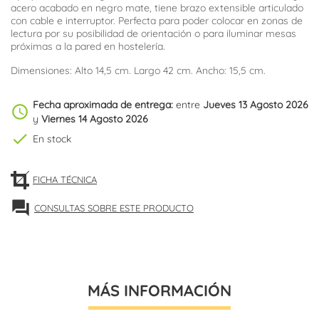
acero acabado en negro mate, tiene brazo extensible articulado
con cable e interruptor. Perfecta para poder colocar en zonas de
lectura por su posibilidad de orientación o para iluminar mesas
próximas a la pared en hostelería.
Dimensiones: Alto 14,5 cm. Largo 42 cm. Ancho: 15,5 cm.
Fecha aproximada de entrega:
entre
Jueves 13 Agosto 2026
schedule
y
Viernes 14 Agosto 2026
check
En stock
FICHA TÉCNICA
forum
CONSULTAS SOBRE ESTE PRODUCTO
MÁS INFORMACIÓN