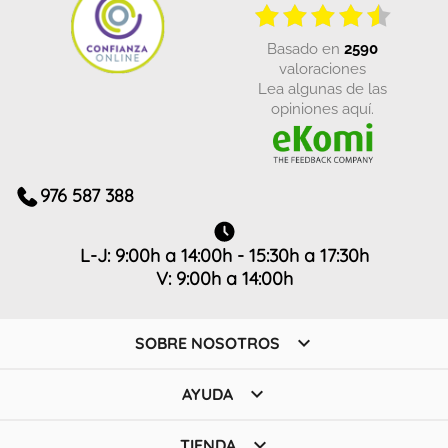
basado en
2590
valoraciones
Lea algunas de las
opiniones aquí.
976 587 388
L-J: 9:00h a 14:00h - 15:30h a 17:30h
V: 9:00h a 14:00h

SOBRE NOSOTROS

AYUDA

TIENDA