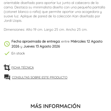
orientable diseñado para aportar luz junto al cabecero de la
cama. Destaca su minimalista diseño con una pequeña pantalla
(cotonet blanco o rafia) que permite aportar una acogedora y
suave luz. Aplique de pared de la colección Kan diseñado por
Jordi Llopis.
Dimensiones: Alto 19 cm. Largo 25 cm. Ancho 25 cm.
Fecha aproximada de entrega:
entre
Miércoles 12 Agosto
schedule
2026
y
Jueves 13 Agosto 2026
check
En stock
FICHA TÉCNICA
forum
CONSULTAS SOBRE ESTE PRODUCTO
MÁS INFORMACIÓN