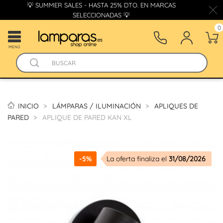
💡 SUMMER SALES - HASTA 25% DTO. EN MARCAS
SELECCIONADAS 💡
0
MENÚ
INICIO
LÁMPARAS / ILUMINACIÓN
APLIQUES DE
PARED
APLIQUE DE PARED KAN XL
-5%
La oferta finaliza el
31/08/2026