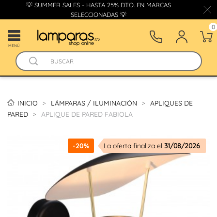
💡 SUMMER SALES - HASTA 25% DTO. EN MARCAS
SELECCIONADAS 💡
0
MENÚ
INICIO
LÁMPARAS / ILUMINACIÓN
APLIQUES DE
PARED
APLIQUE DE PARED FABIOLA
-20%
La oferta finaliza el
31/08/2026