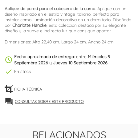
Aplique de pared para el cabecero de la cama
. Aplique con un
diseño inspirado en el estilo vintage italiano, perfecto para
instalar como iluminación decorativa en un dormitorio. Diseñado
por
Charlotte Høncke
, esta colección destaca por su elegante
diseño y la suave e indirecta luz que consigue aportar.
Dimensiones: Alto 22,40 cm. Largo 24 cm. Ancho 24 cm.
Fecha aproximada de entrega:
entre
Miércoles 9
schedule
Septiembre 2026
y
Jueves 10 Septiembre 2026
check
En stock
FICHA TÉCNICA
forum
CONSULTAS SOBRE ESTE PRODUCTO
RELACIONADOS