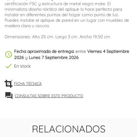
certificación FSC y estructura de metal negro mate. El
minimalista diseño nórdico del aplique lo hace perfecto para
instalar en diferentes puntos del hogar como punto de luz.
Puedes instalar el aplique de pared en un lugar con muebles de
madera clara u oscura.
Dimensiones: Alto 25 cm. Largo 3 cm. Ancho 19,50 cm.
Fecha aproximada de entrega:
entre
Viernes 4 Septiembre
schedule
2026
y
Lunes 7 Septiembre 2026
check
En stock
FICHA TÉCNICA
forum
CONSULTAS SOBRE ESTE PRODUCTO
RELACIONADOS