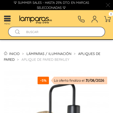
💡 SUMMER SALES - HASTA 25% DTO. EN MARCAS
SELECCIONADAS 💡
0
MENÚ
INICIO
LÁMPARAS / ILUMINACIÓN
APLIQUES DE
PARED
APLIQUE DE PARED BERKLEY
-5%
La oferta finaliza el
31/08/2026