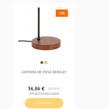
-5%
LÁMPARA DE MESA BERKLEY
36,86 €
38,80 €
Precio
Precio
IMPUESTOS INCLUIDOS
base
COMPRAR