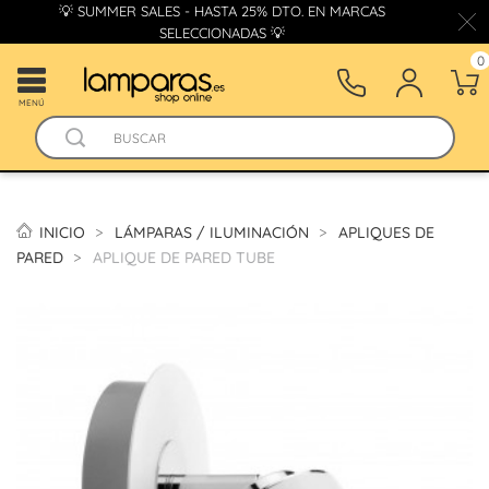
💡 SUMMER SALES - HASTA 25% DTO. EN MARCAS
SELECCIONADAS 💡
0
MENÚ
INICIO
LÁMPARAS / ILUMINACIÓN
APLIQUES DE
PARED
APLIQUE DE PARED TUBE