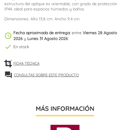
estructura del aplique es orientable, con grado de protección
IP44, ideal para espacios húmedos y baños.
Dimensiones: Alto 13,8 cm. Ancho 9,4 cm.
Fecha aproximada de entrega:
entre
Viernes 28 Agosto
schedule
2026
y
Lunes 31 Agosto 2026
check
En stock
FICHA TÉCNICA
forum
CONSULTAS SOBRE ESTE PRODUCTO
MÁS INFORMACIÓN