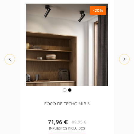
-20%
FOCO DE TECHO MIB 6
71,96 €
89,95 €
Precio
Precio
IMPUESTOS INCLUIDOS
base