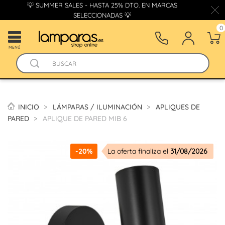
💡 SUMMER SALES - HASTA 25% DTO. EN MARCAS
SELECCIONADAS 💡
0
MENÚ
INICIO
LÁMPARAS / ILUMINACIÓN
APLIQUES DE
PARED
APLIQUE DE PARED MIB 6
-20%
La oferta finaliza el
31/08/2026