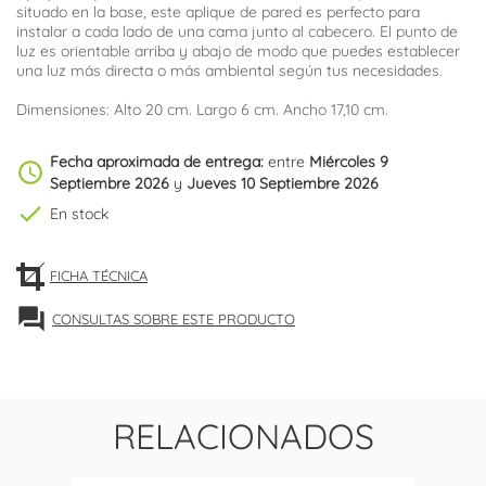
situado en la base, este aplique de pared es perfecto para
instalar a cada lado de una cama junto al cabecero. El punto de
luz es orientable arriba y abajo de modo que puedes establecer
una luz más directa o más ambiental según tus necesidades.
Dimensiones: Alto 20 cm. Largo 6 cm. Ancho 17,10 cm.
Fecha aproximada de entrega:
entre
Miércoles 9
schedule
Septiembre 2026
y
Jueves 10 Septiembre 2026
check
En stock
FICHA TÉCNICA
forum
CONSULTAS SOBRE ESTE PRODUCTO
RELACIONADOS