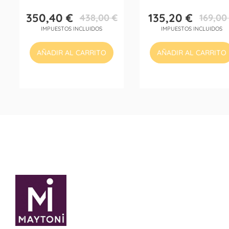
350,40 €
135,20 €
438,00 €
169,00
Precio
Precio
Precio
Precio
IMPUESTOS INCLUIDOS
IMPUESTOS INCLUIDOS
base
base
AÑADIR AL CARRITO
AÑADIR AL CARRITO