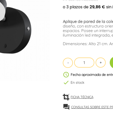
Aplique de pared de la col
diseño, con estructura ori
espacios. Posee un interru
iluminación led integrada,
Dimensiones: Alto 21 cm. A
schedule
Fecha aproximada de ent
check
En stock
FICHA TÉCNICA
forum
CONSULTAS SOBRE ESTE 