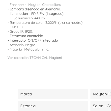
- Fabricante:
Maytoni Chandeliers
.
-
Lámpara diseñada en Alemania.
-
Iluminación
: LED 8.7W (
integrado
).
- Flujo luminoso: 448 lm.
- Temperatura de color: 3.000ºK (blanco neutro).
- CRI: >80.
- Grado IP: IP20.
- Estructura orientable.
- Interruptor ON/OFF integrado
- Acabado: Negro.
- Material: Metal, aluminio.
Ver colección TECHNICAL Maytoni
Marca
Maytoni C
Estancia
Salón - 