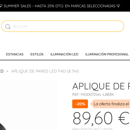
💡 SUMMER SALES - HASTA 25% DTO. EN MARCAS SELECCIONADAS 💡
ESTANCIAS
ESTILOS
ILUMINACIÓN LED
ILUMINACIÓN PROFESIONAL
ED
APLIQUE DE PARED LED FAD (8.7W)
APLIQUE DE 
REF:
MOD070WL-L8B3K
-20%
La oferta finaliza el
89,60 €
IMPUESTOS INCLUIDOS