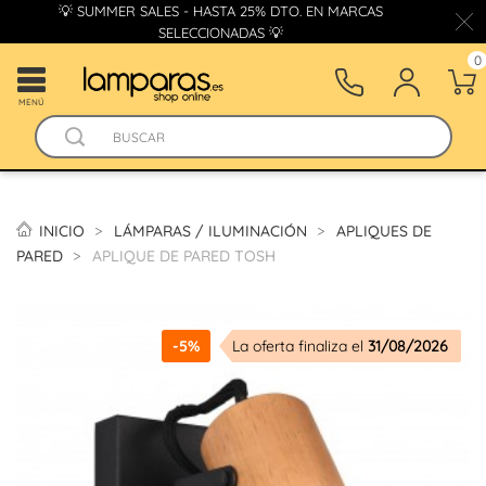
💡 SUMMER SALES - HASTA 25% DTO. EN MARCAS
SELECCIONADAS 💡
0
MENÚ
INICIO
LÁMPARAS / ILUMINACIÓN
APLIQUES DE
PARED
APLIQUE DE PARED TOSH
-5%
La oferta finaliza el
31/08/2026