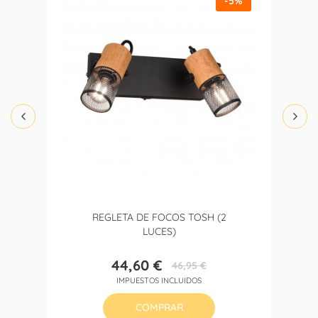
-5%
REGLETA DE FOCOS TOSH (2
LUCES)
44,60 €
46,95 €
Precio
Precio
IMPUESTOS INCLUIDOS
base
COMPRAR