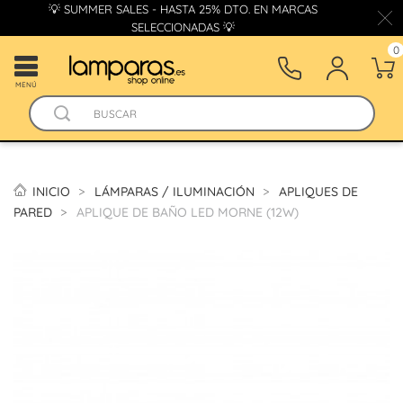
💡 SUMMER SALES - HASTA 25% DTO. EN MARCAS
SELECCIONADAS 💡
0
MENÚ
INICIO
LÁMPARAS / ILUMINACIÓN
APLIQUES DE
PARED
APLIQUE DE BAÑO LED MORNE (12W)