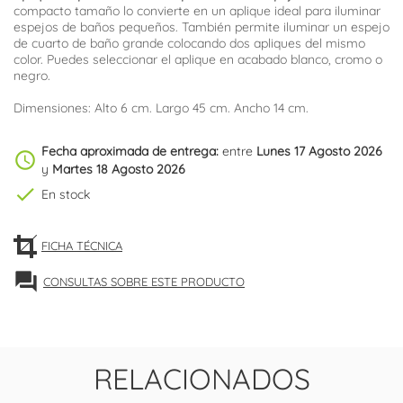
compacto tamaño lo convierte en un aplique ideal para iluminar
espejos de baños pequeños. También permite iluminar un espejo
de cuarto de baño grande colocando dos apliques del mismo
color. Puedes seleccionar el aplique en acabado blanco, cromo o
negro.
Dimensiones: Alto 6 cm. Largo 45 cm. Ancho 14 cm.
Fecha aproximada de entrega:
entre
Lunes 17 Agosto 2026
schedule
y
Martes 18 Agosto 2026
check
En stock
FICHA TÉCNICA
forum
CONSULTAS SOBRE ESTE PRODUCTO
RELACIONADOS