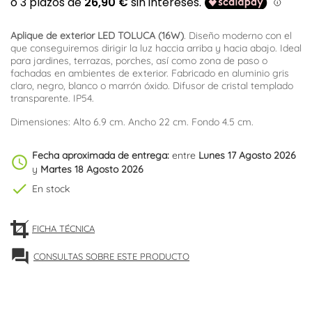
Aplique de exterior LED TOLUCA (16W)
. Diseño moderno con el
que conseguiremos dirigir la luz haccia arriba y hacia abajo. Ideal
para jardines, terrazas, porches, así como zona de paso o
fachadas en ambientes de exterior. Fabricado en aluminio gris
claro, negro, blanco o marrón óxido. Difusor de cristal templado
transparente. IP54.
Dimensiones: Alto 6.9 cm. Ancho 22 cm. Fondo 4.5 cm.
Fecha aproximada de entrega:
entre
Lunes 17 Agosto 2026
schedule
y
Martes 18 Agosto 2026
check
En stock
FICHA TÉCNICA
forum
CONSULTAS SOBRE ESTE PRODUCTO