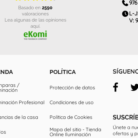
976
basado en
2590
L-J
valoraciones
Lea algunas de las opiniones
V: 
aquí.
ENDA
POLÍTICA
SÍGUEN
paras /
Protección de datos
minación
minación Profesional
Condiciones de uso
SUSCRÍ
ancias de la casa
Política de Cookies
Únete a nu
Mapa del sitio - Tienda
los
ofertas y 
Online Iluminación