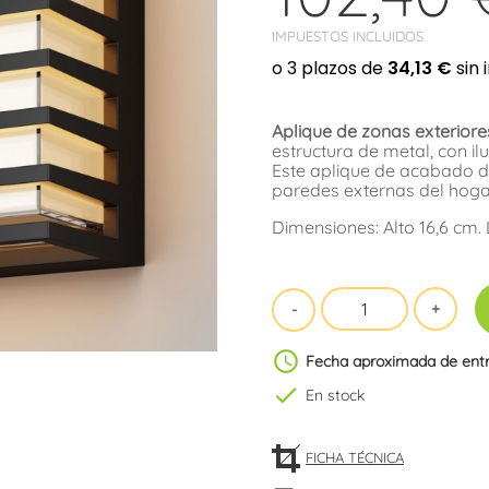
IMPUESTOS INCLUIDOS
Aplique de zonas exteriore
estructura de metal, con i
Este aplique de acabado de
paredes externas del hogar
Dimensiones: Alto 16,6 cm.
schedule
Fecha aproximada de ent
check
En stock
FICHA TÉCNICA