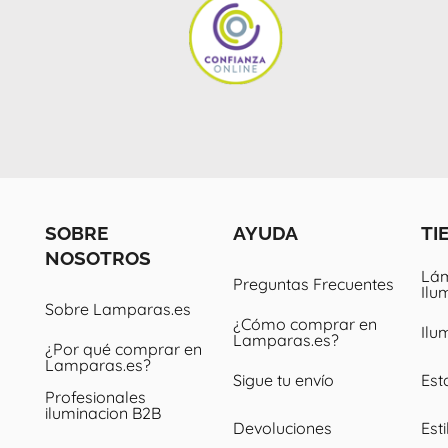
SOBRE
AYUDA
TI
NOSOTROS
Lám
Preguntas Frecuentes
Ilu
Sobre Lamparas.es
¿Cómo comprar en
Ilu
Lamparas.es?
¿Por qué comprar en
Lamparas.es?
Sigue tu envío
Est
Profesionales
iluminacion B2B
Devoluciones
Esti