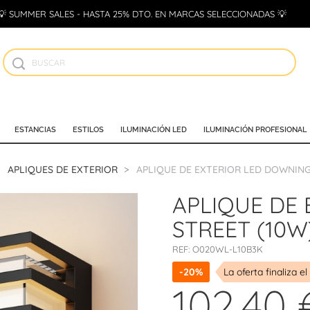
💡 SUMMER SALES - HASTA 25% DTO. EN MARCAS SELECCIONADAS 💡
ESTANCIAS
ESTILOS
ILUMINACIÓN LED
ILUMINACIÓN PROFESIONAL
APLIQUES DE EXTERIOR
APLIQUE DE EXTERIOR LED DOWNING
APLIQUE DE
STREET (10W
REF:
O020WL-L10B3K
-20%
La oferta finaliza el
102,40 