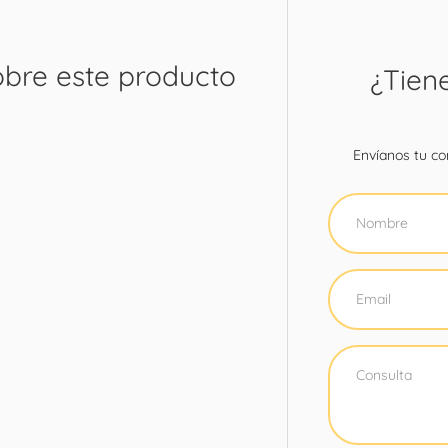
obre este producto
¿Tien
Envíanos tu con