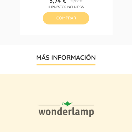
3,74 €
4,99 €
Precio
Precio
IMPUESTOS INCLUIDOS
base
COMPRAR
MÁS INFORMACIÓN