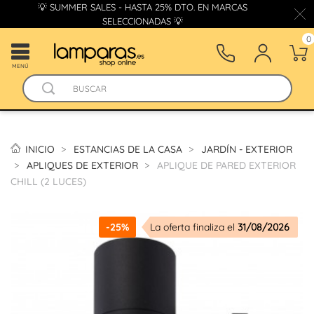
💡 SUMMER SALES - HASTA 25% DTO. EN MARCAS
SELECCIONADAS 💡
0
MENÚ
INICIO
ESTANCIAS DE LA CASA
JARDÍN - EXTERIOR
APLIQUES DE EXTERIOR
APLIQUE DE PARED EXTERIOR
CHILL (2 LUCES)
-25%
La oferta finaliza el
31/08/2026