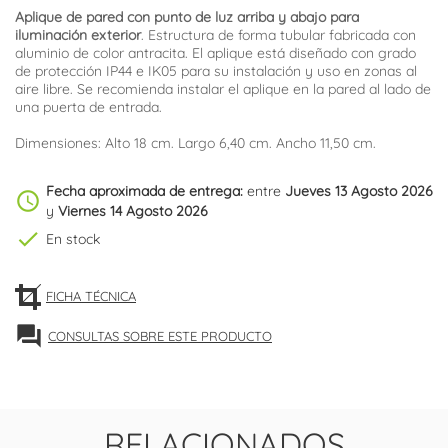
Aplique de pared con punto de luz arriba y abajo para
iluminación exterior
. Estructura de forma tubular fabricada con
aluminio de color antracita. El aplique está diseñado con grado
de protección IP44 e IK05 para su instalación y uso en zonas al
aire libre. Se recomienda instalar el aplique en la pared al lado de
una puerta de entrada.
Dimensiones: Alto 18 cm. Largo 6,40 cm. Ancho 11,50 cm.
Fecha aproximada de entrega:
entre
Jueves 13 Agosto 2026
schedule
y
Viernes 14 Agosto 2026
check
En stock
FICHA TÉCNICA
forum
CONSULTAS SOBRE ESTE PRODUCTO
RELACIONADOS