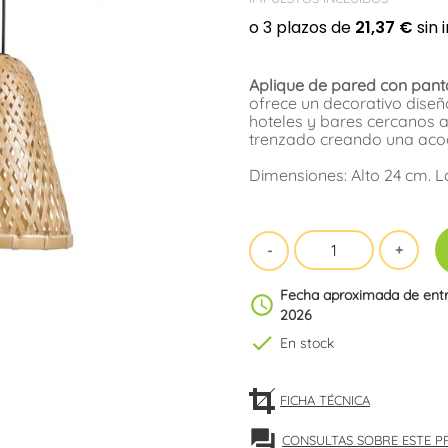
Aplique de pared con pan
ofrece un decorativo diseñ
hoteles y bares cercanos a
trenzado creando una acog
Dimensiones: Alto 24 cm. 
Fecha aproximada de ent
schedule
2026
check
En stock
FICHA TÉCNICA
forum
CONSULTAS SOBRE ESTE 