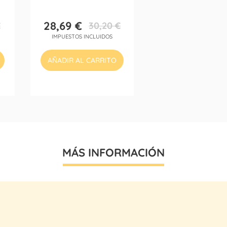
28,69 €
€
30,20 €
Precio
Precio
IMPUESTOS INCLUIDOS
base
AÑADIR AL CARRITO
MÁS INFORMACIÓN