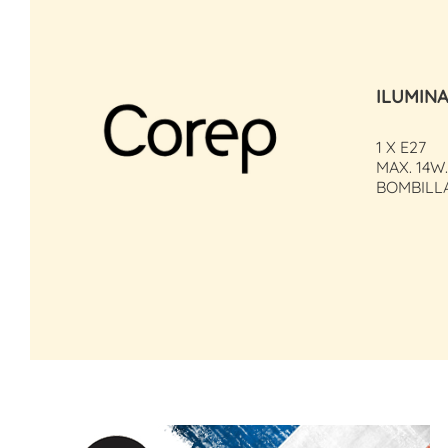
ILUMIN
1 X E27
MAX. 14W.
BOMBILL