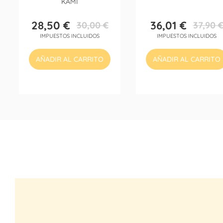
KAMI
28,50 €
36,01 €
30,00 €
37,90 
Precio
Precio
Precio
Precio
IMPUESTOS INCLUIDOS
IMPUESTOS INCLUIDOS
base
base
AÑADIR AL CARRITO
AÑADIR AL CARRITO