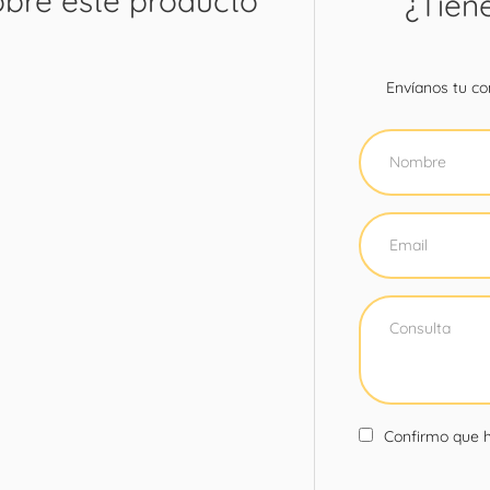
obre este producto
¿Tien
Envíanos tu con
Confirmo que h