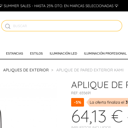
💡 SUMMER SALES - HASTA 25% DTO. EN MARCAS SELECCIONADAS 💡
ESTANCIAS
ESTILOS
ILUMINACIÓN LED
ILUMINACIÓN PROFESIONAL
APLIQUES DE EXTERIOR
APLIQUE DE PARED EXTERIOR KAMI
APLIQUE DE 
REF:
655691
-5%
La oferta finaliza el
3
64,13 €
IMPUESTOS INCLUIDOS