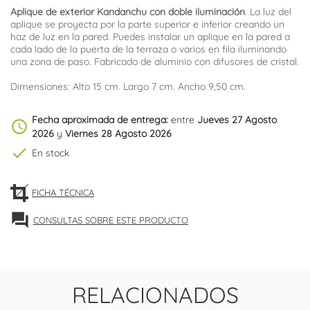
Aplique de exterior Kandanchu con doble iluminación
. La luz del
aplique se proyecta por la parte superior e inferior creando un
haz de luz en la pared. Puedes instalar un aplique en la pared a
cada lado de la puerta de la terraza o varios en fila iluminando
una zona de paso. Fabricado de aluminio con difusores de cristal.
Dimensiones: Alto 15 cm. Largo 7 cm. Ancho 9,50 cm.
Fecha aproximada de entrega:
entre
Jueves 27 Agosto
schedule
2026
y
Viernes 28 Agosto 2026
check
En stock
FICHA TÉCNICA
forum
CONSULTAS SOBRE ESTE PRODUCTO
RELACIONADOS