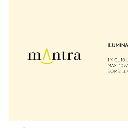
ILUMIN
1 X GU10 
MAX. 10W
BOMBILL