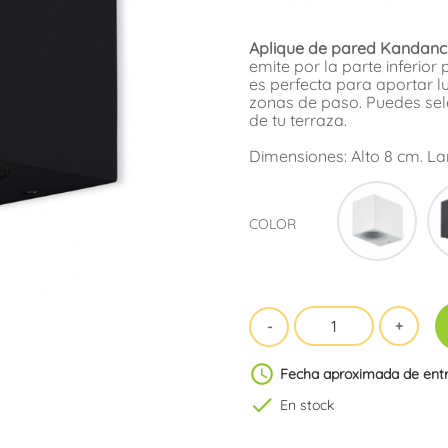
Aplique de pared Kandanch
emite por la parte inferio
es perfecta para aportar l
zonas de paso. Puedes sele
de tu terraza.
Dimensiones: Alto 8 cm. La
Blan
COLOR
schedule
Fecha aproximada de ent
check
En stock