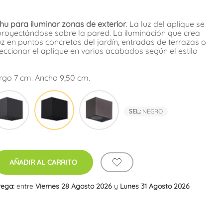
u para iluminar zonas de exterior
. La luz del aplique se
r proyectándose sobre la pared. La iluminación que crea
uz en puntos concretos del jardín, entradas de terrazas o
ccionar el aplique en varios acabados según el estilo
rgo 7 cm. Ancho 9,50 cm.
co
Gris
Negro
Marrón
Oscuro
óxido
SEL.:
NEGRO
AÑADIR AL CARRITO
rega:
entre
Viernes 28 Agosto 2026
y
Lunes 31 Agosto 2026