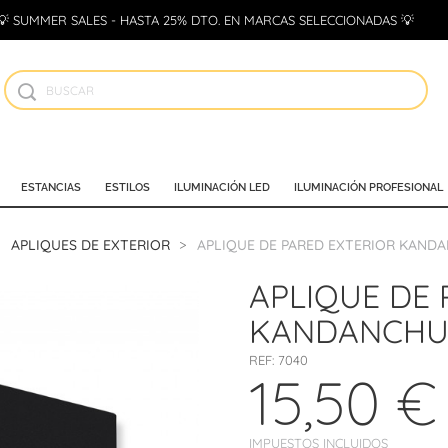
💡 SUMMER SALES - HASTA 25% DTO. EN MARCAS SELECCIONADAS 💡
ESTANCIAS
ESTILOS
ILUMINACIÓN LED
ILUMINACIÓN PROFESIONAL
APLIQUES DE EXTERIOR
APLIQUE DE PARED EXTERIOR KANDA
APLIQUE DE 
KANDANCHU 
REF:
7040
15,50 €
IMPUESTOS INCLUIDOS