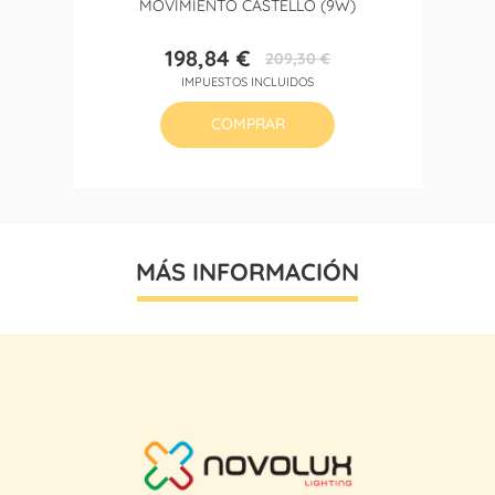
MOVIMIENTO CASTELLO (9W)
198,84 €
209,30 €
Precio
Precio
IMPUESTOS INCLUIDOS
base
COMPRAR
MÁS INFORMACIÓN