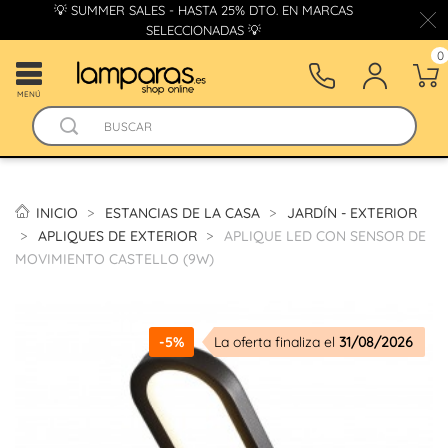
💡 SUMMER SALES - HASTA 25% DTO. EN MARCAS
SELECCIONADAS 💡
0
MENÚ
INICIO
ESTANCIAS DE LA CASA
JARDÍN - EXTERIOR
APLIQUES DE EXTERIOR
APLIQUE LED CON SENSOR DE
MOVIMIENTO CASTELLO (9W)
-5%
La oferta finaliza el
31/08/2026