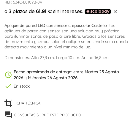
REF:
534C-L0109B-04
Aplique de pared LED con sensor crepuscular Castello
. Los
apliques de pared con sensor son una solución muy práctica
para iluminar zonas de paso al aire libre. Gracias a los sensores
de movimiento y crepuscular, el aplique se enciende solo cuando
detecta movimiento o un nível mínimo de luz.
Dimensiones: Alto 27,3 cm. Largo 10 cm. Ancho 16,8 cm.
Fecha aproximada de entrega:
entre
Martes 25 Agosto
schedule
2026
y
Miércoles 26 Agosto 2026
check
En stock
FICHA TÉCNICA
forum
CONSULTAS SOBRE ESTE PRODUCTO