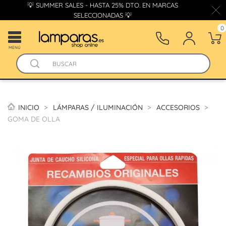
💡 SUMMER SALES - HASTA 25% DTO. EN MARCAS
SELECCIONADAS 💡
0
MENÚ
INICIO
LÁMPARAS / ILUMINACIÓN
ACCESORIOS
GOMA DE OLLA