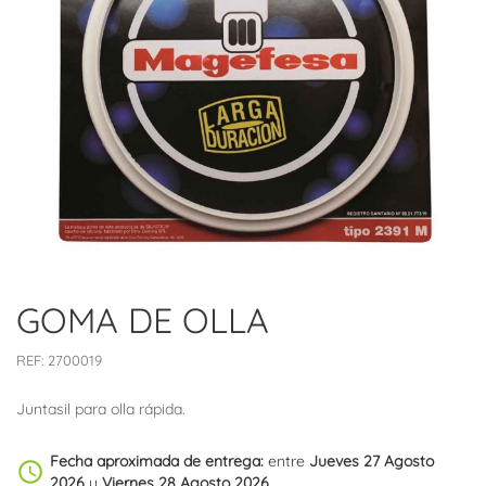
GOMA DE OLLA
REF:
2700019
Juntasil para olla rápida.
Fecha aproximada de entrega:
entre
Jueves 27 Agosto
schedule
2026
y
Viernes 28 Agosto 2026