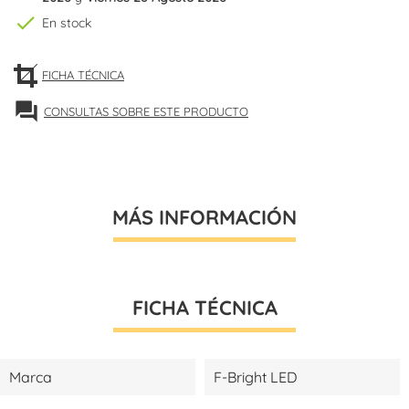
check
En stock
FICHA TÉCNICA
forum
CONSULTAS SOBRE ESTE PRODUCTO
MÁS INFORMACIÓN
FICHA TÉCNICA
Marca
F-Bright LED