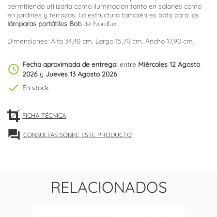
permitiendo utilizarla como iluminación tanto en salones como
en jardines y terrazas. La estructura también es apta para las
lámparas portátiles Bob
de Nordlux.
Dimensiones: Alto 34,40 cm. Largo 15,70 cm. Ancho 17,90 cm.
Fecha aproximada de entrega:
entre
Miércoles 12 Agosto
schedule
2026
y
Jueves 13 Agosto 2026
check
En stock
FICHA TÉCNICA
forum
CONSULTAS SOBRE ESTE PRODUCTO
RELACIONADOS