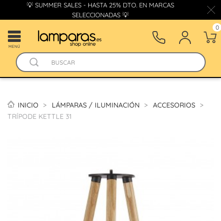
💡 SUMMER SALES - HASTA 25% DTO. EN MARCAS
SELECCIONADAS 💡
0
MENÚ
INICIO
LÁMPARAS / ILUMINACIÓN
ACCESORIOS
TRÍPODE KETTLE 31