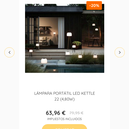
-20%
LÁMPARA PORTÁTIL LED KETTLE
22 (4,80W)
63,96 €
79,95 €
Precio
Precio
IMPUESTOS INCLUIDOS
base