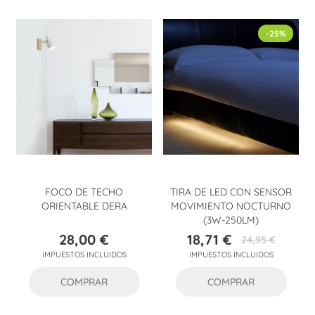
-25%
FOCO DE TECHO
TIRA DE LED CON SENSOR
ORIENTABLE DERA
MOVIMIENTO NOCTURNO
(3W-250LM)
28,00 €
18,71 €
24,95 €
Precio
Precio
Precio
IMPUESTOS INCLUIDOS
IMPUESTOS INCLUIDOS
base
COMPRAR
COMPRAR