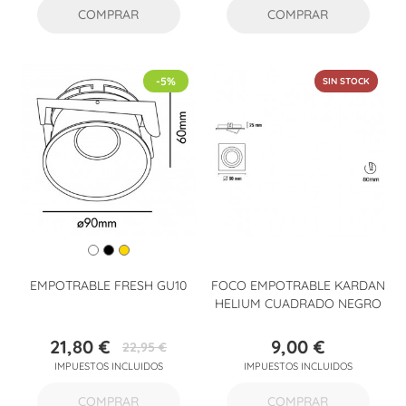
COMPRAR
COMPRAR
-5%
SIN STOCK
EMPOTRABLE FRESH GU10
FOCO EMPOTRABLE KARDAN
HELIUM CUADRADO NEGRO
21,80 €
9,00 €
22,95 €
Precio
Precio
Precio
IMPUESTOS INCLUIDOS
IMPUESTOS INCLUIDOS
base
COMPRAR
COMPRAR