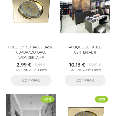
FOCO EMPOTRABLE BASIC
APLIQUE DE PARED
CUADRADO ORO.
CENTENIAL II
WONDERLAMP
2,99 €
10,13 €
3,99 €
13,50 €
Precio
Precio
Precio
Precio
IMPUESTOS INCLUIDOS
IMPUESTOS INCLUIDOS
base
base
COMPRAR
COMPRAR
-25%
-25%