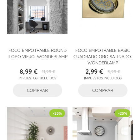
FOCO EMPOTRABLE ROUND
FOCO EMPOTRABLE BASIC
II ORO VIEJO. WONDERLAMP
CUADRADO ORO SATINADO.
WONDERLAMP
8,99 €
2,99 €
11,99 €
3,99 €
Precio
Precio
Precio
Precio
IMPUESTOS INCLUIDOS
IMPUESTOS INCLUIDOS
base
base
COMPRAR
COMPRAR
-25%
-25%