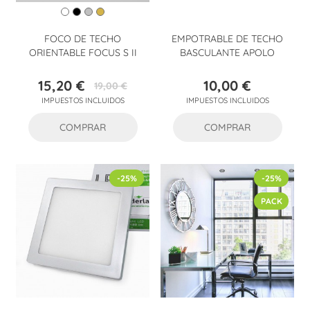
FOCO DE TECHO
EMPOTRABLE DE TECHO
ORIENTABLE FOCUS S II
BASCULANTE APOLO
15,20 €
10,00 €
19,00 €
Precio
Precio
Precio
IMPUESTOS INCLUIDOS
IMPUESTOS INCLUIDOS
base
COMPRAR
COMPRAR
-25%
-25%
PACK