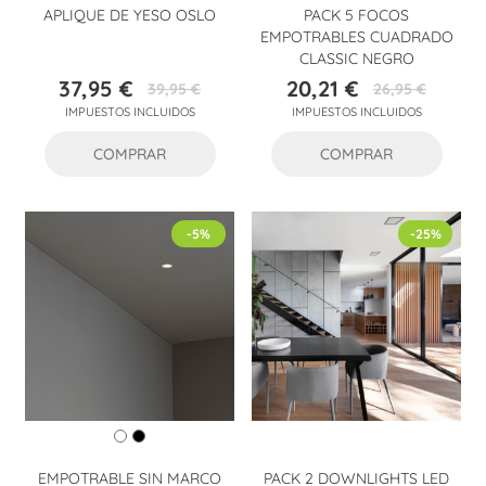
APLIQUE DE YESO OSLO
PACK 5 FOCOS
EMPOTRABLES CUADRADO
CLASSIC NEGRO
37,95 €
20,21 €
39,95 €
26,95 €
Precio
Precio
Precio
Precio
IMPUESTOS INCLUIDOS
IMPUESTOS INCLUIDOS
base
base
COMPRAR
COMPRAR
-5%
-25%
EMPOTRABLE SIN MARCO
PACK 2 DOWNLIGHTS LED