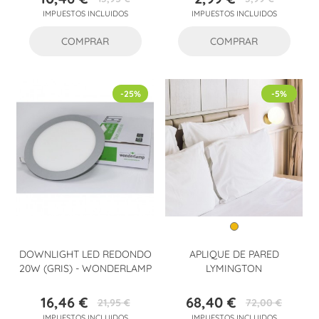
Precio
Precio
Precio
Precio
IMPUESTOS INCLUIDOS
IMPUESTOS INCLUIDOS
base
base
COMPRAR
COMPRAR
-25%
-5%
DOWNLIGHT LED REDONDO
APLIQUE DE PARED
20W (GRIS) - WONDERLAMP
LYMINGTON
16,46 €
68,40 €
21,95 €
72,00 €
Precio
Precio
Precio
Precio
IMPUESTOS INCLUIDOS
IMPUESTOS INCLUIDOS