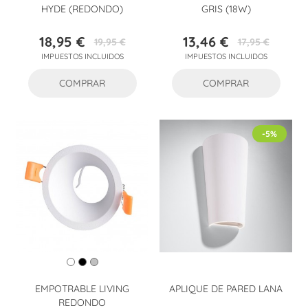
HYDE (REDONDO)
GRIS (18W)
18,95 €
13,46 €
19,95 €
17,95 €
Precio
Precio
Precio
Precio
IMPUESTOS INCLUIDOS
IMPUESTOS INCLUIDOS
base
base
COMPRAR
COMPRAR
-5%
EMPOTRABLE LIVING
APLIQUE DE PARED LANA
REDONDO