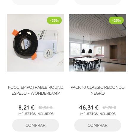
-25%
-25%
FOCO EMPOTRABLE ROUND
PACK 10 CLASSIC REDONDO
ESPEJO - WONDERLAMP
NEGRO
8,21 €
46,31 €
10,95 €
61,75 €
Precio
Precio
Precio
Precio
IMPUESTOS INCLUIDOS
IMPUESTOS INCLUIDOS
base
base
COMPRAR
COMPRAR