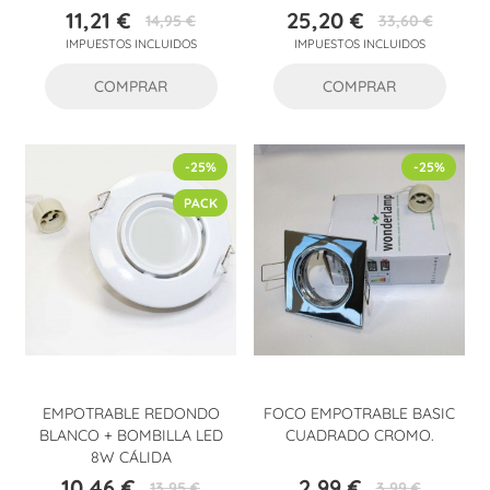
11,21 €
25,20 €
14,95 €
33,60 €
Precio
Precio
Precio
Precio
IMPUESTOS INCLUIDOS
IMPUESTOS INCLUIDOS
base
base
COMPRAR
COMPRAR
-25%
-25%
PACK
EMPOTRABLE REDONDO
FOCO EMPOTRABLE BASIC
BLANCO + BOMBILLA LED
CUADRADO CROMO.
8W CÁLIDA
10,46 €
2,99 €
13,95 €
3,99 €