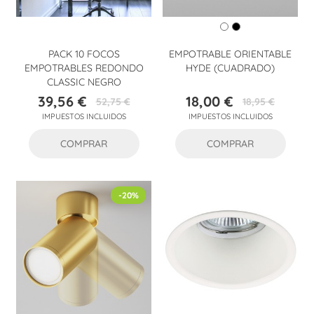
PACK 10 FOCOS
EMPOTRABLE ORIENTABLE
EMPOTRABLES REDONDO
HYDE (CUADRADO)
CLASSIC NEGRO
39,56 €
18,00 €
52,75 €
18,95 €
Precio
Precio
Precio
Precio
IMPUESTOS INCLUIDOS
IMPUESTOS INCLUIDOS
base
base
COMPRAR
COMPRAR
-20%