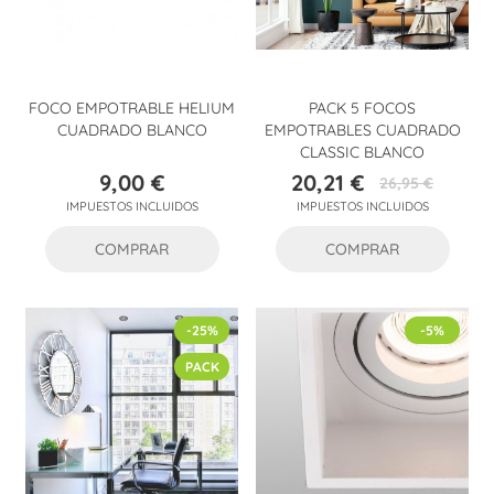
FOCO EMPOTRABLE HELIUM
PACK 5 FOCOS
CUADRADO BLANCO
EMPOTRABLES CUADRADO
CLASSIC BLANCO
9,00 €
20,21 €
26,95 €
Precio
Precio
Precio
IMPUESTOS INCLUIDOS
IMPUESTOS INCLUIDOS
base
COMPRAR
COMPRAR
-25%
-5%
PACK