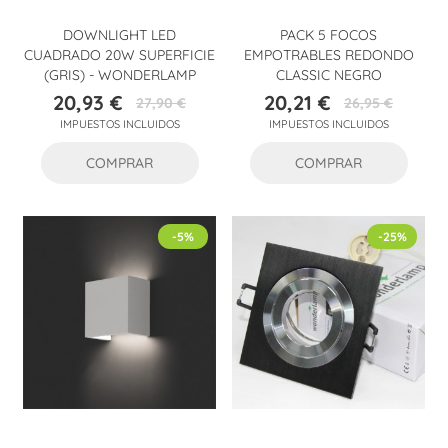
DOWNLIGHT LED
PACK 5 FOCOS
CUADRADO 20W SUPERFICIE
EMPOTRABLES REDONDO
(GRIS) - WONDERLAMP
CLASSIC NEGRO
20,93 €
20,21 €
27,90 €
26,95 €
Precio
Precio
Precio
Precio
IMPUESTOS INCLUIDOS
IMPUESTOS INCLUIDOS
base
base
COMPRAR
COMPRAR
-5%
-25%