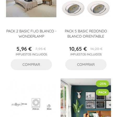
PACK 2 BASIC FIJO BLANCO -
PACK 5 BASIC REDONDO
WONDERLAMP
BLANCO ORIENTABLE
5,96 €
10,65 €
7,95 €
14,20 €
Precio
Precio
Precio
Precio
IMPUESTOS INCLUIDOS
IMPUESTOS INCLUIDOS
base
base
COMPRAR
COMPRAR
-25%
PACK