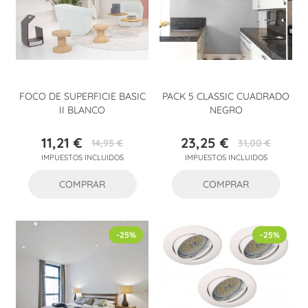
FOCO DE SUPERFICIE BASIC
PACK 5 CLASSIC CUADRADO
II BLANCO
NEGRO
11,21 €
23,25 €
14,95 €
31,00 €
Precio
Precio
Precio
Precio
IMPUESTOS INCLUIDOS
IMPUESTOS INCLUIDOS
base
base
COMPRAR
COMPRAR
-25%
-25%