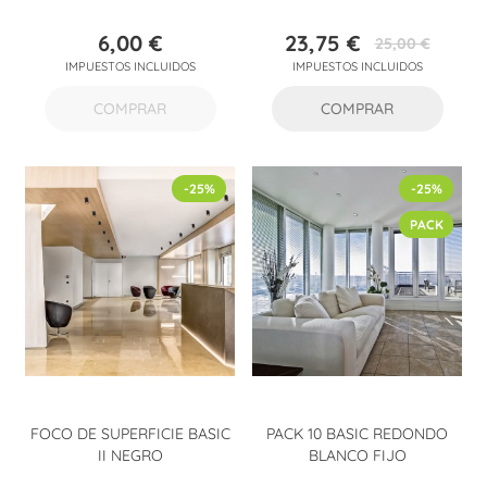
6,00 €
23,75 €
25,00 €
Precio
Precio
Precio
IMPUESTOS INCLUIDOS
IMPUESTOS INCLUIDOS
base
COMPRAR
COMPRAR
-25%
-25%
PACK
FOCO DE SUPERFICIE BASIC
PACK 10 BASIC REDONDO
II NEGRO
BLANCO FIJO