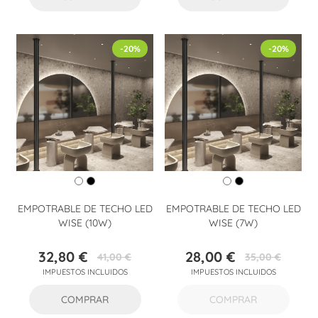
-20%
-20%
EMPOTRABLE DE TECHO LED
EMPOTRABLE DE TECHO LED
WISE (10W)
WISE (7W)
32,80 €
28,00 €
41,00 €
35,00 €
Precio
Precio
Precio
Precio
IMPUESTOS INCLUIDOS
IMPUESTOS INCLUIDOS
base
base
COMPRAR
COMPRAR