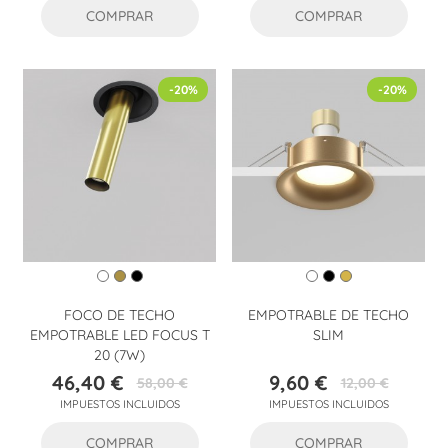
COMPRAR
COMPRAR
-20%
-20%
FOCO DE TECHO
EMPOTRABLE DE TECHO
EMPOTRABLE LED FOCUS T
SLIM
20 (7W)
46,40 €
9,60 €
58,00 €
12,00 €
Precio
Precio
Precio
Precio
IMPUESTOS INCLUIDOS
IMPUESTOS INCLUIDOS
base
base
COMPRAR
COMPRAR