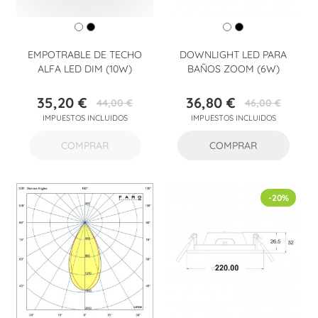
EMPOTRABLE DE TECHO
DOWNLIGHT LED PARA
ALFA LED DIM (10W)
BAÑOS ZOOM (6W)
35,20 €
36,80 €
44,00 €
46,00 €
Precio
Precio
Precio
Precio
IMPUESTOS INCLUIDOS
IMPUESTOS INCLUIDOS
base
base
COMPRAR
COMPRAR
-20%