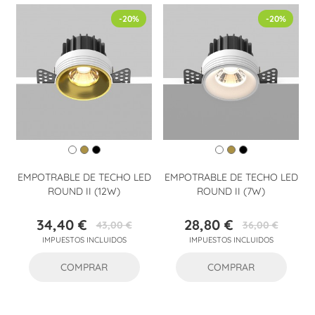
-20%
-20%
EMPOTRABLE DE TECHO LED
EMPOTRABLE DE TECHO LED
ROUND II (12W)
ROUND II (7W)
34,40 €
28,80 €
43,00 €
36,00 €
Precio
Precio
Precio
Precio
IMPUESTOS INCLUIDOS
IMPUESTOS INCLUIDOS
base
base
COMPRAR
COMPRAR