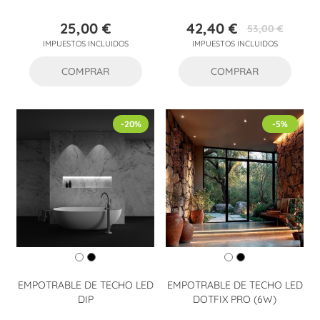
25,00 €
42,40 €
53,00 €
Precio
Precio
Precio
IMPUESTOS INCLUIDOS
IMPUESTOS INCLUIDOS
base
COMPRAR
COMPRAR
-20%
-5%
EMPOTRABLE DE TECHO LED
EMPOTRABLE DE TECHO LED
DIP
DOTFIX PRO (6W)