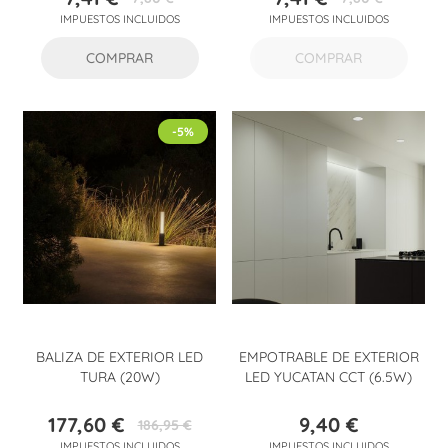
Precio
Precio
Precio
Precio
IMPUESTOS INCLUIDOS
IMPUESTOS INCLUIDOS
base
base
COMPRAR
COMPRAR
-5%
BALIZA DE EXTERIOR LED
EMPOTRABLE DE EXTERIOR
TURA (20W)
LED YUCATAN CCT (6.5W)
177,60 €
9,40 €
186,95 €
Precio
Precio
Precio
IMPUESTOS INCLUIDOS
IMPUESTOS INCLUIDOS