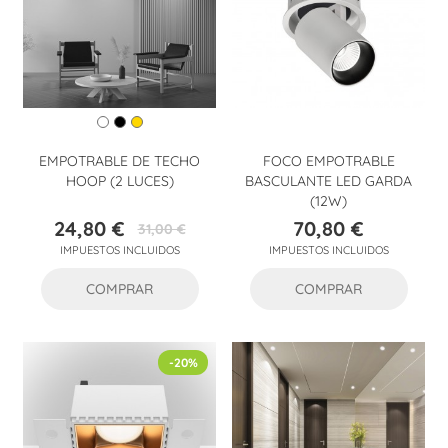
EMPOTRABLE DE TECHO
FOCO EMPOTRABLE
HOOP (2 LUCES)
BASCULANTE LED GARDA
(12W)
24,80 €
70,80 €
31,00 €
Precio
Precio
Precio
IMPUESTOS INCLUIDOS
IMPUESTOS INCLUIDOS
base
COMPRAR
COMPRAR
-20%