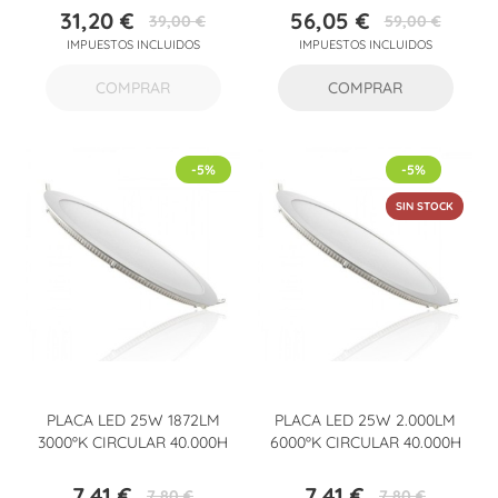
31,20 €
56,05 €
39,00 €
59,00 €
Precio
Precio
Precio
Precio
IMPUESTOS INCLUIDOS
IMPUESTOS INCLUIDOS
base
base
COMPRAR
COMPRAR
-5%
-5%
SIN STOCK
PLACA LED 25W 1872LM
PLACA LED 25W 2.000LM
3000ºK CIRCULAR 40.000H
6000ºK CIRCULAR 40.000H
7,41 €
7,41 €
7,80 €
7,80 €