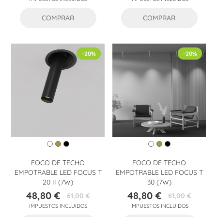
base
COMPRAR
COMPRAR
-20%
-20%
FOCO DE TECHO
FOCO DE TECHO
EMPOTRABLE LED FOCUS T
EMPOTRABLE LED FOCUS T
20 II (7W)
30 (7W)
48,80 €
48,80 €
61,00 €
61,00 €
Precio
Precio
Precio
Precio
IMPUESTOS INCLUIDOS
IMPUESTOS INCLUIDOS
base
base