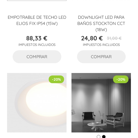
EMPOTRABLE DE TECHO LED
DOWNLIGHT LED PARA
ELIOS FIX IP54 (15W)
BAÑOS STOCKTON CCT
(18W)
88,33 €
24,80 €
31,00 €
Precio
Precio
Precio
IMPUESTOS INCLUIDOS
IMPUESTOS INCLUIDOS
base
COMPRAR
COMPRAR
-20%
-20%