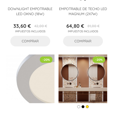
DOWNLIGHT EMPOTRABLE
EMPOTRABLE DE TECHO LED
LED OKNO (18W)
MAGNUM (2X7W)
33,60 €
64,80 €
42,00 €
81,00 €
Precio
Precio
Precio
Precio
IMPUESTOS INCLUIDOS
IMPUESTOS INCLUIDOS
base
base
COMPRAR
COMPRAR
-20%
-20%