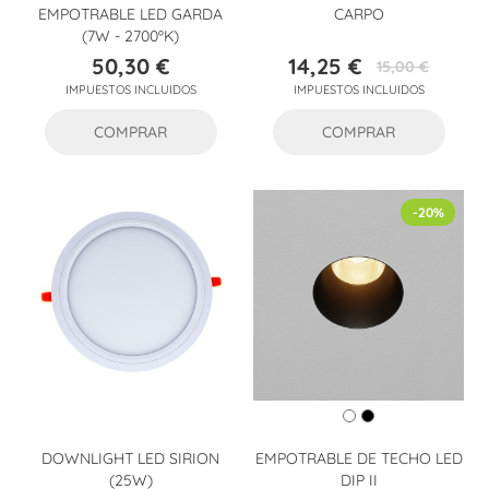
EMPOTRABLE LED GARDA
CARPO
(7W - 2700ºK)
50,30 €
14,25 €
15,00 €
Precio
Precio
Precio
IMPUESTOS INCLUIDOS
IMPUESTOS INCLUIDOS
base
COMPRAR
COMPRAR
-20%
DOWNLIGHT LED SIRION
EMPOTRABLE DE TECHO LED
(25W)
DIP II