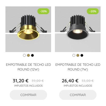
-20%
-20%
EMPOTRABLE DE TECHO LED
EMPOTRABLE DE TECHO LED
ROUND (12W)
ROUND (7W)
31,20 €
26,40 €
39,00 €
33,00 €
Precio
Precio
Precio
Precio
IMPUESTOS INCLUIDOS
IMPUESTOS INCLUIDOS
base
base
COMPRAR
COMPRAR