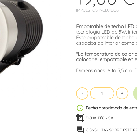
IMPUESTOS INCLUIDOS
Empotrable de techo LED pa
tecnología LED de 5W, int
Este empotrable de techo 
espacios de interior como 
*La temperatura de color 
colocar el empotrable en e
Dimensiones: Alto 5,5 cm. 
schedule
Fecha aproximada de ent
FICHA TÉCNICA
forum
CONSULTAS SOBRE ESTE 