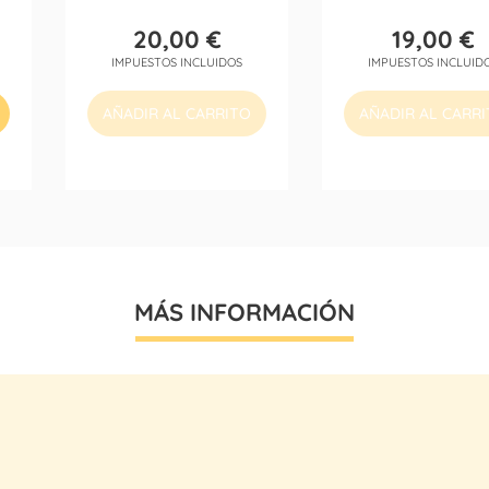
20,00 €
19,00 €
Precio
Precio
IMPUESTOS INCLUIDOS
IMPUESTOS INCLUID
AÑADIR AL CARRITO
AÑADIR AL CARR
MÁS INFORMACIÓN