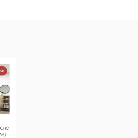
OCK
ECHO
5W)