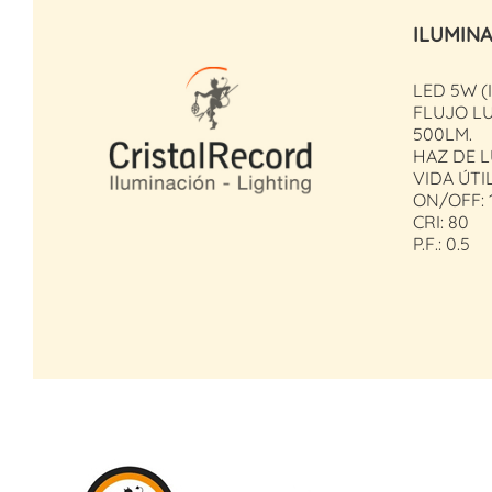
ILUMIN
LED 5W 
FLUJO L
500LM.
HAZ DE L
VIDA ÚTIL
ON/OFF: 
CRI: 80
P.F.: 0.5