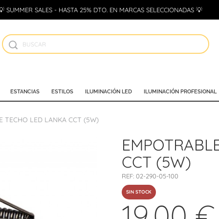
💡 SUMMER SALES - HASTA 25% DTO. EN MARCAS SELECCIONADAS 💡
ESTANCIAS
ESTILOS
ILUMINACIÓN LED
ILUMINACIÓN PROFESIONAL
 TECHO LED LANKA CCT (5W)
EMPOTRABLE
CCT (5W)
REF:
02-290-05-100
SIN STOCK
19,00 €