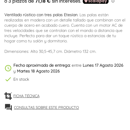
Ventilado rústico con tres palas Etesian
. Las palas están
realizadas en madera con un detalle tallado que combinan con el
cuerpo de acero en acabado cuero. Cuenta con un motor AC de
tres velocidades que se controlan con el mando a distancia que
incluye. Perfecto para dar un toque rústico a estancias de tu
hogar como tu salón y dormitorio.
Dimensiones: Alto 30,5-45,7 cm. Diámetro 132 cm.
Fecha aproximada de entrega:
entre
Lunes 17 Agosto 2026
schedule
y
Martes 18 Agosto 2026
check
En stock
FICHA TÉCNICA
forum
CONSULTAS SOBRE ESTE PRODUCTO