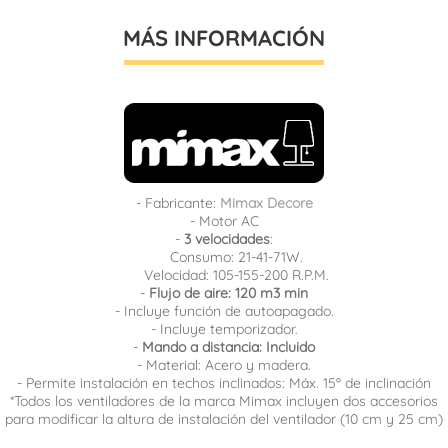
MÁS INFORMACIÓN
- Fabricante:
Mimax Decore
- Motor AC
-
3 velocidades
:
Consumo: 21-41-71W.
Velocidad: 105-155-200 R.P.M.
-
Flujo de aire: 120 m3 min
- Incluye función de autoapagado.
- Incluye temporizador.
-
Mando a distancia: Incluido
- Material: Acero y madera.
- Permite instalación en techos inclinados: Máx. 15º de inclinación
*Todos los ventiladores de la marca Mimax incluyen dos accesorios
para modificar la altura de instalación del ventilador (10 cm y 25 cm)