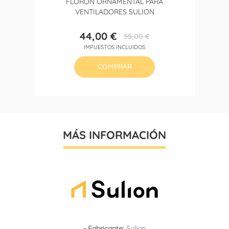
FLORÓN ORNAMENTAL PARA
VENTILADORES SULION
44,00 €
55,00 €
Precio
Precio
IMPUESTOS INCLUIDOS
base
COMPRAR
MÁS INFORMACIÓN
- Fabricante:
Sulion