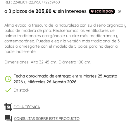
REF:
2248301+2239507+2239460
Alma evoca la frescura de la naturaleza con su diseño orgánico y
palas de madera de pino. Rediseñamos los ventiladores de
palma tradicionales otorgándole un aire más mediterráneo y
contemporáneo. Puedes elegir la versión más tradicional de 3
palas o arriesgarte con el modelo de 5 palas para no dejar a
nadie indiferente.
Dimensiones: Alto 32-45 cm. Diámetro 100 cm.
Fecha aproximada de entrega:
entre
Martes 25 Agosto
schedule
2026
y
Miércoles 26 Agosto 2026
check
En stock
FICHA TÉCNICA
forum
CONSULTAS SOBRE ESTE PRODUCTO