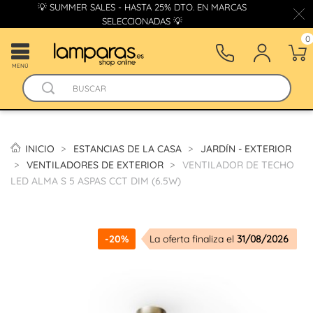
💡 SUMMER SALES - HASTA 25% DTO. EN MARCAS
SELECCIONADAS 💡
0
MENÚ
INICIO
ESTANCIAS DE LA CASA
JARDÍN - EXTERIOR
VENTILADORES DE EXTERIOR
VENTILADOR DE TECHO
LED ALMA S 5 ASPAS CCT DIM (6.5W)
-20%
La oferta finaliza el
31/08/2026