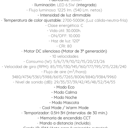
-
Iluminación
: LED 6.5W (
integrada
)
- Flujo luminoso: 1225 lm. (540 Lm. netos)
- Intensidad de luz dimmable
-
Temperatura de color ajustable:
2700-5000K (Luz cálida-neutra-fría)
- Clase energética: C
- Vida útil: 30.000h.
- ON/OFF: 10.000
- Haz de luz: 120º
- CRI: 80
-
Motor DC silencioso (Motor de 3ª generación)
- 10 velocidades
- Consumo (W):
5/6/7/9/10/12/15/20/23/26
- Velocidad de giro (RPM): 85/115/130/145/160/177/195/215/228/240
3
- Flujo de aire (m
/hora):
3480/4734/5361/5988/6615/7265/8004/8840/9384/9960
- Nivel de sonido (dB): 29/35/37/39/42/45/48/52/54/55
- Modo Eco
- Modo Calma
- Modo Noche
- Modo Mascota
-
Cool Mode / Warm Mode
-
Temporizador:
0.5H-3H (intervalos de 30 min.)
- Memoria de encendido CCT
-
Mando a distancia
(
incluido
).