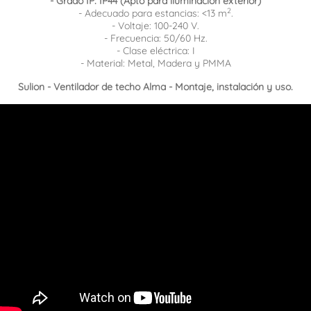
- Grado IP: IP44 (Apto para iluminación exterior)
2
- Adecuado para estancias: <13 m
.
- Voltaje: 100-240 V.
- Frecuencia: 50/60 Hz.
- Clase eléctrica: I
- Material: Metal, Madera y PMMA
Sulion - Ventilador de techo
Alma
- Montaje, instalación y uso.