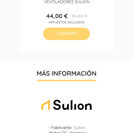
VENTILADORES SULION
44,00 €
55,00 €
Precio
Precio
IMPUESTOS INCLUIDOS
base
COMPRAR
MÁS INFORMACIÓN
- Fabricante:
Sulion
-
Motor DC silencioso