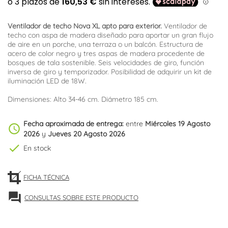
Ventilador de techo Nova XL apto para exterior.
Ventilador de
techo con aspa de madera diseñado para aportar un gran flujo
de aire en un porche, una terraza o un balcón. Estructura de
acero de color negro y tres aspas de madera procedente de
bosques de tala sostenible. Seis velocidades de giro, función
inversa de giro y temporizador. Posibilidad de adquirir un kit de
iluminación LED de 18W.
Dimensiones: Alto 34-46 cm. Diámetro 185 cm.
Fecha aproximada de entrega:
entre
Miércoles 19 Agosto
schedule
2026
y
Jueves 20 Agosto 2026
check
En stock
FICHA TÉCNICA
forum
CONSULTAS SOBRE ESTE PRODUCTO