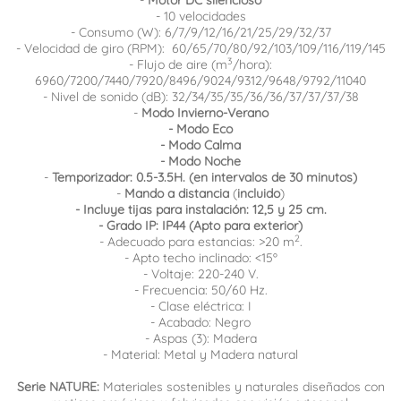
- 10 velocidades
- Consumo (W):
6/7/9/12/16/21/25/29/32/37
- Velocidad de giro (RPM):
60/65/70/80/92/103/109/116/119/145
3
- Flujo de aire (m
/hora):
6960/7200/7440/7920/8496/9024/9312/9648/9792/11040
- Nivel de sonido (dB):
32/34/35/35/36/36/37/37/37/38
-
Modo Invierno-Verano
- Modo Eco
- Modo Calma
- Modo Noche
-
Temporizador: 0.5-3.5H. (en intervalos de 30 minutos)
-
Mando a distancia
(
incluido
)
- Incluye tijas para instalación: 12,5 y 25 cm.
- Grado IP: IP44 (Apto para exterior)
2
- Adecuado para estancias: >20 m
.
- Apto techo inclinado: <15º
- Voltaje: 220-240 V.
- Frecuencia: 50/60 Hz.
- Clase eléctrica: I
- Acabado: Negro
- Aspas (3): Madera
- Material: Metal y Madera natural
Serie NATURE:
Materiales sostenibles y naturales diseñados con