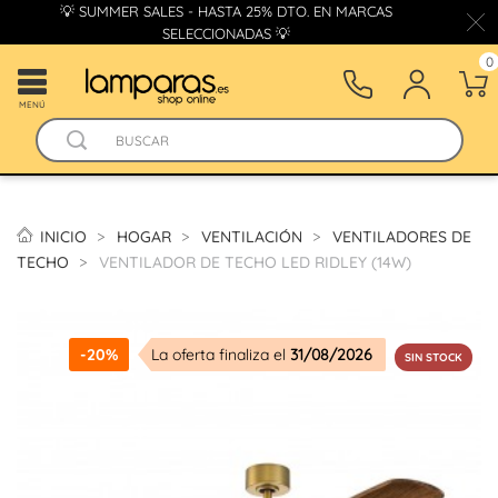
💡 SUMMER SALES - HASTA 25% DTO. EN MARCAS
SELECCIONADAS 💡
0
MENÚ
INICIO
HOGAR
VENTILACIÓN
VENTILADORES DE
TECHO
VENTILADOR DE TECHO LED RIDLEY (14W)
-20%
La oferta finaliza el
31/08/2026
SIN STOCK