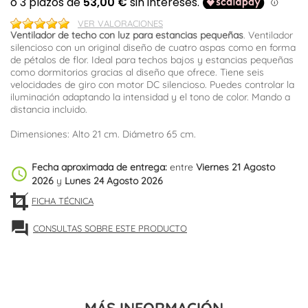
VER VALORACIONES
Ventilador de techo con luz para estancias pequeñas
. Ventilador
silencioso con un original diseño de cuatro aspas como en forma
de pétalos de flor. Ideal para techos bajos y estancias pequeñas
como dormitorios gracias al diseño que ofrece. Tiene seis
velocidades de giro con motor DC silencioso. Puedes controlar la
iluminación adaptando la intensidad y el tono de color. Mando a
distancia incluido.
Dimensiones: Alto 21 cm. Diámetro 65 cm.
Fecha aproximada de entrega:
entre
Viernes 21 Agosto
schedule
2026
y
Lunes 24 Agosto 2026
FICHA TÉCNICA
forum
CONSULTAS SOBRE ESTE PRODUCTO
MÁS INFORMACIÓN