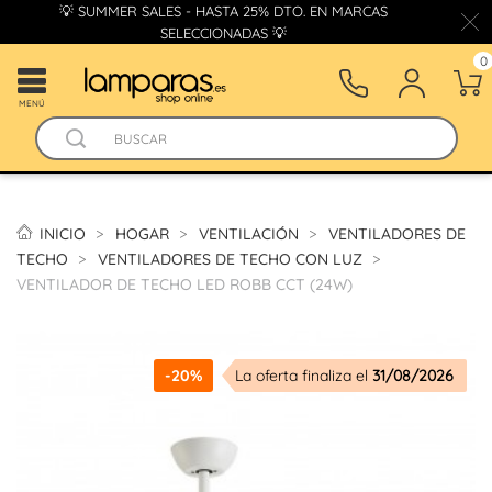
💡 SUMMER SALES - HASTA 25% DTO. EN MARCAS
SELECCIONADAS 💡
0
MENÚ
INICIO
HOGAR
VENTILACIÓN
VENTILADORES DE
TECHO
VENTILADORES DE TECHO CON LUZ
VENTILADOR DE TECHO LED ROBB CCT (24W)
-20%
La oferta finaliza el
31/08/2026