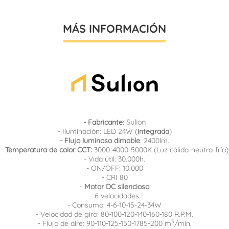
MÁS INFORMACIÓN
- Fabricante:
Sulion
- Iluminación: LED 24W (
integrada
)
- Flujo luminoso dimable
: 2400lm.
-
Temperatura de color CCT:
3000-4000-5000K (Luz cálida-neutra-fría)
- Vida útil: 30.000h.
- ON/OFF: 10.000
- CRI 80
-
Motor DC silencioso
- 6 velocidades
- Consumo: 4-6-10-15-24-34W
- Velocidad de giro: 80-100-120-140-160-180 R.P.M.
3
- Flujo de aire: 90-110-125-150-1785-200 m
/min.