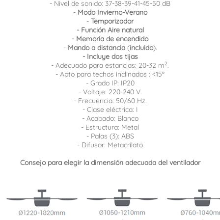
- Nivel de sonido: 37-38-39-41-45-50 dB
-
Modo Invierno-Verano
-
Temporizador
- Función Aire natural
- Memoria de encendido
-
Mando a distancia
(
incluido
).
- Incluye dos tijas
2
- Adecuado para estancias: 20-32 m
.
- Apto para techos inclinados : <15º
- Grado IP: IP20
- Voltaje: 220-240 V.
- Frecuencia: 50/60 Hz.
- Clase eléctrica: I
- Acabado: Blanco
- Estructura: Metal
- Palas (3): ABS
- Difusor: Metacrilato
Consejo para elegir la dimensión adecuada del ventilador