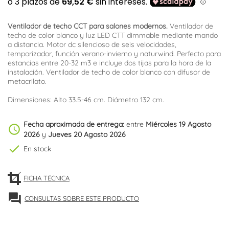
Ventilador de techo CCT para salones modernos.
Ventilador de
techo de color blanco y luz LED CTT dimmable mediante mando
a distancia. Motor dc silencioso de seis velocidades,
temporizador, función verano-invierno y naturwind. Perfecto para
estancias entre 20-32 m3 e incluye dos tijas para la hora de la
instalación. Ventilador de techo de color blanco con difusor de
metacrilato.
Dimensiones: Alto 33.5-46 cm. Diámetro 132 cm.
Fecha aproximada de entrega:
entre
Miércoles 19 Agosto
schedule
2026
y
Jueves 20 Agosto 2026
check
En stock
FICHA TÉCNICA
forum
CONSULTAS SOBRE ESTE PRODUCTO