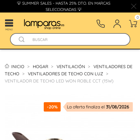
💡 SUMMER SALES - HASTA 25% DTO. EN MARCAS
SELECCIONADAS 💡
0
MENÚ
INICIO
HOGAR
VENTILACIÓN
VENTILADORES DE
TECHO
VENTILADORES DE TECHO CON LUZ
VENTILADOR DE TECHO LED WON ROBLE CCT (15W)
-20%
La oferta finaliza el
31/08/2026