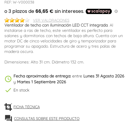
REF:
W-V000038
VER VALORACIONES
Ventilador de techo con iluminación LED CCT integrada
. Al
instalarse a ras de techo, este ventilador es perfecto para
salones y dormitorios con techos de baja altura. Cuenta con un
motor DC de cinco velocidades de giro y temporizador para
programar su apagado. Estructura de acero y tres palas de
madera oscura.
Dimensiones: Alto 31 cm. Diámetro 132 cm.
Fecha aproximada de entrega:
entre
Lunes 31 Agosto 2026
schedule
y
Martes 1 Septiembre 2026
check
En stock
FICHA TÉCNICA
forum
CONSULTAS SOBRE ESTE PRODUCTO