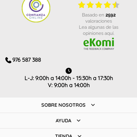
basado en
2592
valoraciones
Lea algunas de las
opiniones aquí.
976 587 388
L-J: 9:00h a 14:00h - 15:30h a 17:30h
V: 9:00h a 14:00h

SOBRE NOSOTROS

AYUDA

TIENDA