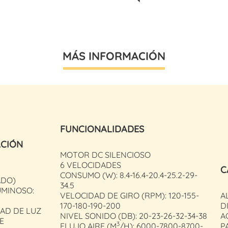
MÁS INFORMACIÓN
FUNCIONALIDADES
ACIÓN
MOTOR DC SILENCIOSO
6 VELOCIDADES
C
CONSUMO (W): 8.4-16.4-20.4-25.2-29-
ADO)
34.5
UMINOSO:
VELOCIDAD DE GIRO (RPM): 120-155-
AL
170-180-190-200
D
AD DE LUZ
NIVEL SONIDO (DB): 20-23-26-32-34-38
A
E
3
FLUJO AIRE (M
/H): 6000-7800-8700-
P