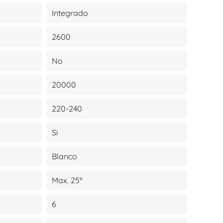
Integrado
2600
No
20000
220-240
Si
Blanco
Max. 25º
6