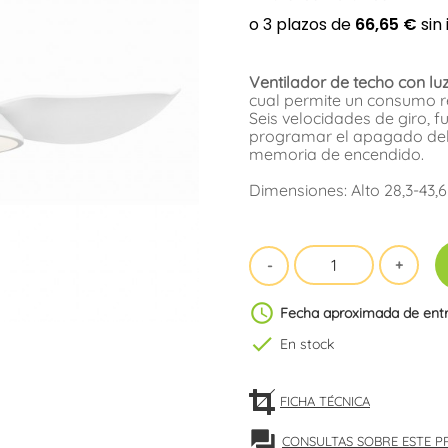
Ventilador de techo con lu
cual permite un consumo r
Seis velocidades de giro, 
programar el apagado del v
memoria de encendido.
Dimensiones: Alto 28,3-43,
schedule
Fecha aproximada de ent
check
En stock
FICHA TÉCNICA
forum
CONSULTAS SOBRE ESTE 