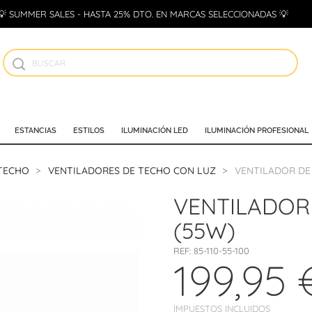
💡 SUMMER SALES - HASTA 25% DTO. EN MARCAS SELECCIONADAS 💡
ESTANCIAS
ESTILOS
ILUMINACIÓN LED
ILUMINACIÓN PROFESIONAL
 TECHO
VENTILADORES DE TECHO CON LUZ
VENTILADOR DE 
VENTILADOR 
(55W)
REF:
85-110-55-100
199,95 
IMPUESTOS INCLUIDOS