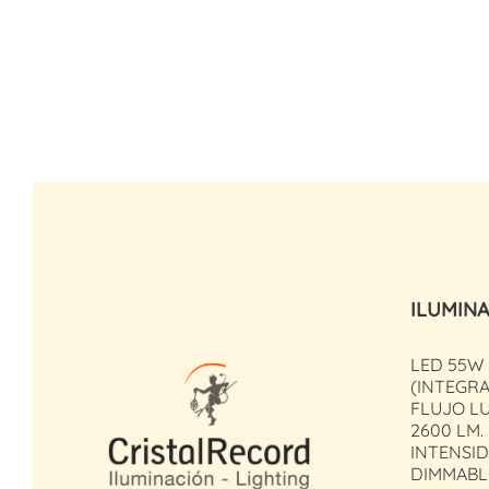
ILUMIN
LED 55W
(INTEGR
FLUJO L
2600 LM.
INTENSID
DIMMABL