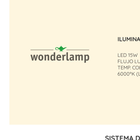
ILUMIN
LED 15W
FLUJO LU
TEMP. CO
6000ºK (
SISTEMA D