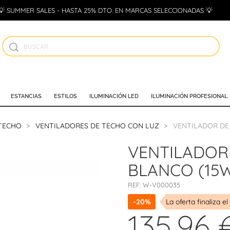
💡 SUMMER SALES - HASTA 25% DTO. EN MARCAS SELECCIONADAS 💡
ESTANCIAS
ESTILOS
ILUMINACIÓN LED
ILUMINACIÓN PROFESIONAL
 TECHO
VENTILADORES DE TECHO CON LUZ
VENTILADOR DE 
VENTILADOR 
BLANCO (15
REF:
W-V000035
-20%
La oferta finaliza el
135,96 