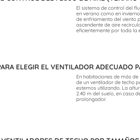
El sistema de control del f
en verano como en invierno.
de enfriamiento del viento p
ascendente de aire recircula
eficientemente por toda la 
PARA ELEGIR EL VENTILADOR ADECUADO P
En habitaciones de más de
de un ventilador de techo pa
estemos utilizando. La altu
2.40 m del suelo, en caso d
prolongador.