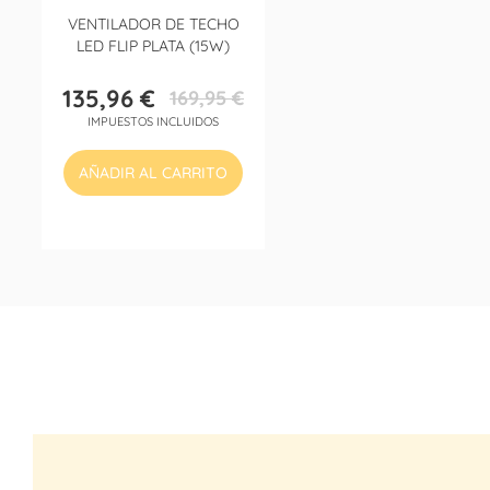
VENTILADOR DE TECHO
LED FLIP PLATA (15W)
135,96 €
169,95 €
Precio
Precio
IMPUESTOS INCLUIDOS
base
AÑADIR AL CARRITO