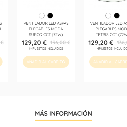
S
VENTILADOR LED ASPAS
VENTILADOR LED A
I
PLEGABLES MODA
PLEGABLES MO
SURCO CCT (72W)
TETRIS CCT (72
129,20 €
129,20 €
 €
136,00 €
136,
Precio
Precio
Precio
Precio
IMPUESTOS INCLUIDOS
IMPUESTOS INCLUID
base
base
AÑADIR AL CARRITO
AÑADIR AL CARR
MÁS INFORMACIÓN