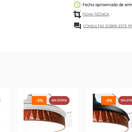
schedule
Fecha aproximada de ent
FICHA TÉCNICA
forum
CONSULTAS SOBRE ESTE 
-5%
-5%
SIN STOCK
SIN ST