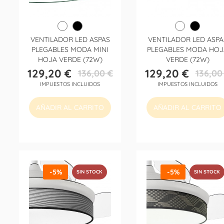
VENTILADOR LED ASPAS
VENTILADOR LED ASPA
PLEGABLES MODA MINI
PLEGABLES MODA HOJ
HOJA VERDE (72W)
VERDE (72W)
129,20 €
129,20 €
136,00 €
136,00
Precio
Precio
Precio
Precio
IMPUESTOS INCLUIDOS
IMPUESTOS INCLUIDOS
base
base
AÑADIR AL CARRITO
AÑADIR AL CARRITO
-5%
-5%
SIN STOCK
SIN STOCK