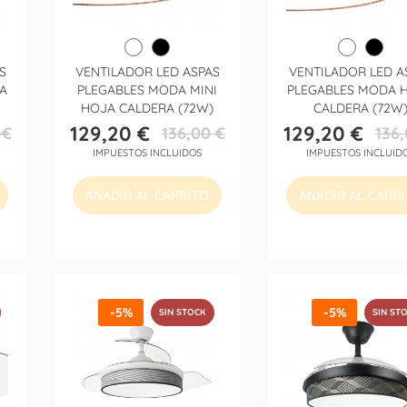
S
VENTILADOR LED ASPAS
VENTILADOR LED A
A
PLEGABLES MODA MINI
PLEGABLES MODA 
HOJA CALDERA (72W)
CALDERA (72W
129,20 €
129,20 €
 €
136,00 €
136,
Precio
Precio
Precio
Precio
IMPUESTOS INCLUIDOS
IMPUESTOS INCLUID
base
base
AÑADIR AL CARRITO
AÑADIR AL CARR
-5%
-5%
SIN STOCK
SIN ST