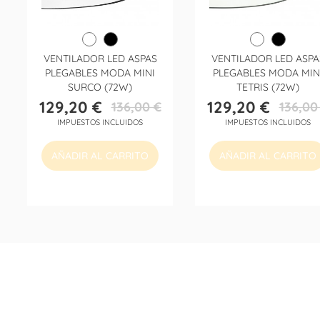
VENTILADOR LED ASPAS
VENTILADOR LED ASPA
PLEGABLES MODA MINI
PLEGABLES MODA MIN
SURCO (72W)
TETRIS (72W)
129,20 €
129,20 €
136,00 €
136,00
Precio
Precio
Precio
Precio
IMPUESTOS INCLUIDOS
IMPUESTOS INCLUIDOS
base
base
AÑADIR AL CARRITO
AÑADIR AL CARRITO