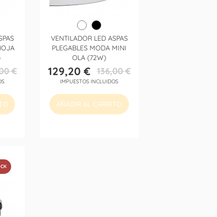
SPAS
VENTILADOR LED ASPAS
HOJA
PLEGABLES MODA MINI
)
OLA (72W)
129,20 €
00 €
136,00 €
Precio
Precio
OS
IMPUESTOS INCLUIDOS
base
ITO
AÑADIR AL CARRITO
OCK