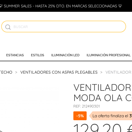
💡 SUMMER SALES - HASTA 25% DTO. EN MARCAS SELECCIONADAS 💡
ESTANCIAS
ESTILOS
ILUMINACIÓN LED
ILUMINACIÓN PROFESIONAL
 TECHO
VENTILADORES CON ASPAS PLEGABLES
VENTILADOR 
VENTILADOR
MODA OLA C
REF:
212490301
-5%
La oferta finaliza el
3
129,20 