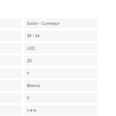
Salón - Comedor
39 - 54
LED
20
II
Blanco
3
1-4 H.