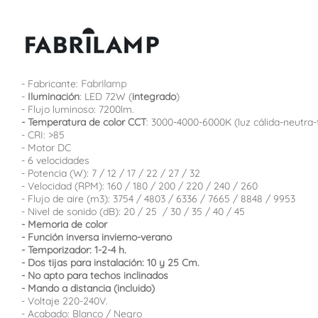
- Fabricante:
Fabrilamp
-
Iluminación
: LED 72W (
integrado
)
- Flujo luminoso: 7200lm.
- Temperatura de color CCT
: 3000-4000-6000K (luz cálida-neutra-f
- CRI: >85
- Motor DC
- 6 velocidades
- Potencia (W): 7 / 12 / 17 / 22 / 27 / 32
- Velocidad (RPM): 160 / 180 / 200 / 220 / 240 / 260
- Flujo de aire (m3): 3754 / 4803 / 6336 / 7665 / 8848 / 9953
- Nivel de sonido (dB): 20 / 25 / 30 / 35 / 40 / 45
- Memoria de color
- Función inversa invierno-verano
- Temporizador: 1-2-4 h.
- Dos tijas para instalación: 10 y 25 Cm.
- No apto para techos inclinados
- Mando a distancia (incluido)
- Voltaje 220-240V.
- Acabado: Blanco / Negro