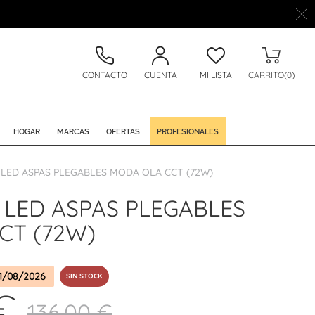
CONTACTO
CUENTA
MI LISTA
CARRITO(0)
HOGAR
MARCAS
OFERTAS
PROFESIONALES
LED ASPAS PLEGABLES MODA OLA CCT (72W)
 LED ASPAS PLEGABLES
CT (72W)
1/08/2026
SIN STOCK
€
136,00 €