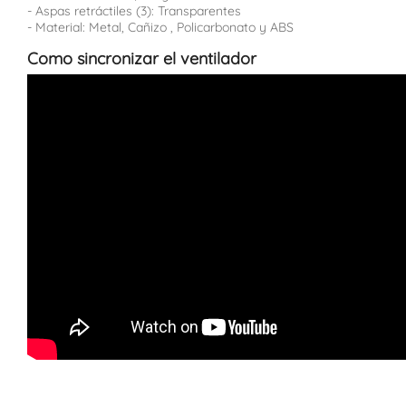
- Aspas retráctiles (3): Transparentes
- Material: Metal, Cañizo , Policarbonato y ABS
Como sincronizar el ventilador