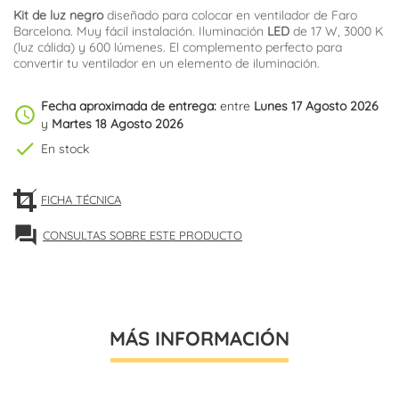
Kit de luz
negro
diseñado para colocar en ventilador de Faro
Barcelona. Muy fácil instalación. Iluminación
LED
de 17 W, 3000 K
(luz cálida) y 600 lúmenes. El complemento perfecto para
convertir tu ventilador en un elemento de iluminación.
Fecha aproximada de entrega:
entre
Lunes 17 Agosto 2026
schedule
y
Martes 18 Agosto 2026
check
En stock
FICHA TÉCNICA
forum
CONSULTAS SOBRE ESTE PRODUCTO
MÁS INFORMACIÓN