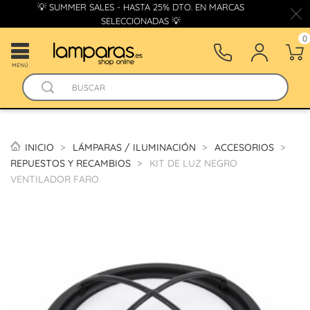
💡 SUMMER SALES - HASTA 25% DTO. EN MARCAS
SELECCIONADAS 💡
0
MENÚ
INICIO
LÁMPARAS / ILUMINACIÓN
ACCESORIOS
REPUESTOS Y RECAMBIOS
KIT DE LUZ NEGRO
VENTILADOR FARO