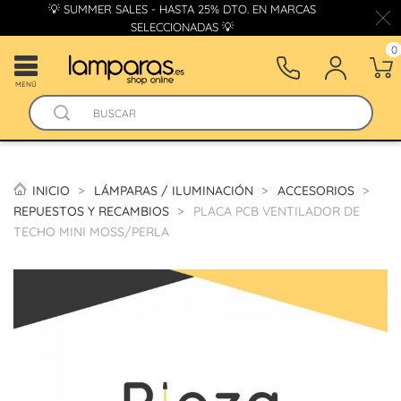
💡 SUMMER SALES - HASTA 25% DTO. EN MARCAS
SELECCIONADAS 💡
0
MENÚ
INICIO
LÁMPARAS / ILUMINACIÓN
ACCESORIOS
REPUESTOS Y RECAMBIOS
PLACA PCB VENTILADOR DE
TECHO MINI MOSS/PERLA