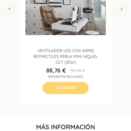
VENTILADOR LED CON ASPAS
RETRÁCTILES PERLA MINI NÍQUEL
CCT (35W)
88,76 €
110,95 €
Precio
Precio
IMPUESTOS INCLUIDOS
base
COMPRAR
MÁS INFORMACIÓN