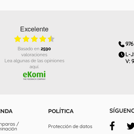
Excelente
976
basado en
2590
L-J
valoraciones
Lea algunas de las opiniones
V: 
aquí.
ENDA
POLÍTICA
SÍGUEN
paras /
Protección de datos
minación