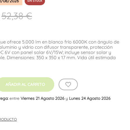
1/08/2026
SIN STOCK
52,38 €
ue ofrece 5.000 lm en blanco frío 6000K con ángulo de
luminio y vidrio con difusor transparente, protección
DC 6V con panel solar 6V/15W; incluye sensor solar y
le. Dimensiones: 350 x 350 x 17 mm. Vida útil estimada
AÑADIR AL CARRITO
rega:
entre
Viernes 21 Agosto 2026
y
Lunes 24 Agosto 2026
PRODUCTO