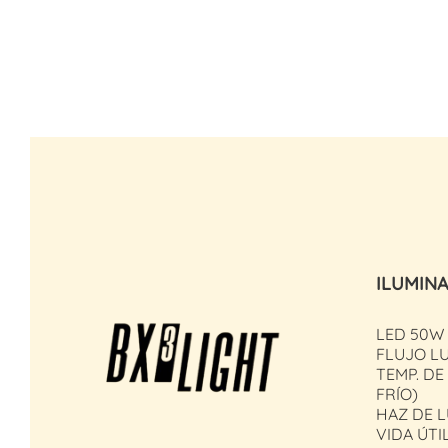
ILUMIN
LED 50W 
FLUJO LU
TEMP. DE
FRÍO)
HAZ DE L
VIDA ÚTIL