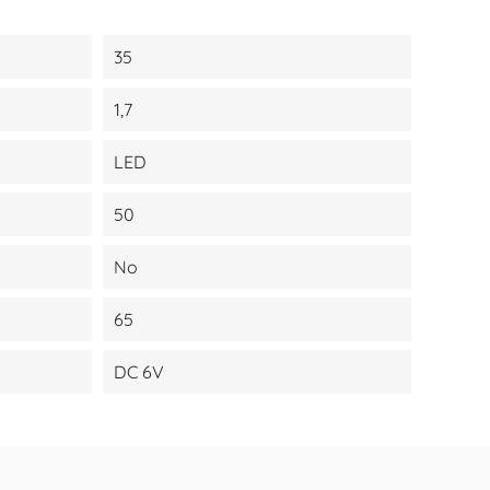
35
1,7
LED
50
No
65
DC 6V