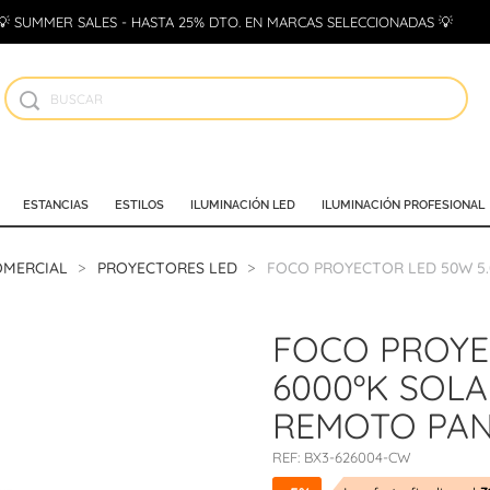
💡 SUMMER SALES - HASTA 25% DTO. EN MARCAS SELECCIONADAS 💡
ESTANCIAS
ESTILOS
ILUMINACIÓN LED
ILUMINACIÓN PROFESIONAL
OMERCIAL
PROYECTORES LED
FOCO PROYECTOR LED 50W 5
FOCO PROYE
6000ºK SOL
REMOTO PAN
REF:
BX3-626004-CW