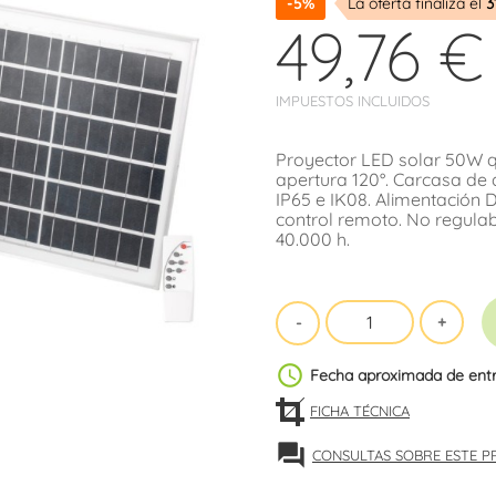
-5%
La oferta finaliza el
3
49,76 €
IMPUESTOS INCLUIDOS
Proyector LED solar 50W q
apertura 120°. Carcasa de a
IP65 e IK08. Alimentación 
control remoto. No regulab
40.000 h.
schedule
Fecha aproximada de ent
FICHA TÉCNICA
forum
CONSULTAS SOBRE ESTE 