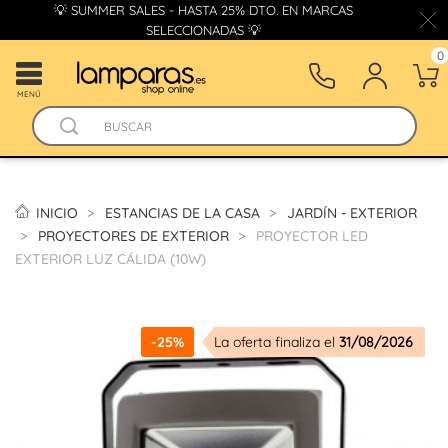
💡 SUMMER SALES - HASTA 25% DTO. EN MARCAS
SELECCIONADAS 💡
0
MENÚ
INICIO
ESTANCIAS DE LA CASA
JARDÍN - EXTERIOR
PROYECTORES DE EXTERIOR
PROYECTOR LED
EXTERIOR LUZ CÁLIDA (10W)
-25%
La oferta finaliza el
31/08/2026