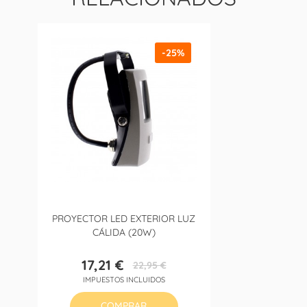
-25%
PROYECTOR LED EXTERIOR LUZ
CÁLIDA (20W)
17,21 €
22,95 €
Precio
Precio
IMPUESTOS INCLUIDOS
base
COMPRAR