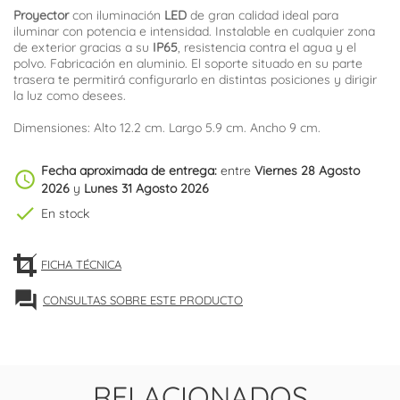
Proyector
con iluminación
LED
de gran calidad ideal para
iluminar con potencia e intensidad. Instalable en cualquier zona
de exterior gracias a su
IP65
, resistencia contra el agua y el
polvo. Fabricación en aluminio. El soporte situado en su parte
trasera te permitirá configurarlo en distintas posiciones y dirigir
la luz como desees.
Dimensiones: Alto 12.2 cm. Largo 5.9 cm. Ancho 9 cm.
Fecha aproximada de entrega:
entre
Viernes 28 Agosto
schedule
2026
y
Lunes 31 Agosto 2026
check
En stock
FICHA TÉCNICA
forum
CONSULTAS SOBRE ESTE PRODUCTO
RELACIONADOS