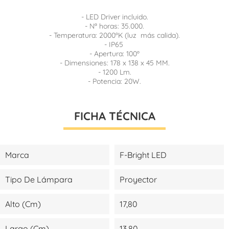
- LED Driver incluido.
- Nª horas: 35.000.
- Temperatura: 2000ºK (luz más calida).
- IP65
- Apertura: 100º
- Dimensiones: 178 x 138 x 45 MM.
- 1200 Lm.
- Potencia: 20W.
FICHA TÉCNICA
Marca
F-Bright LED
Tipo De Lámpara
Proyector
Alto (cm)
17,80
Largo (cm)
13,80