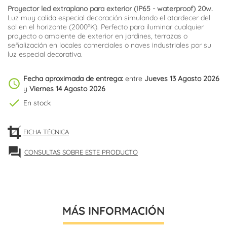
Proyector led
extraplano para exterior (IP65 - waterproof) 20w.
Luz muy calida especial decoración simulando el atardecer del
sol en el horizonte (2000ºK). Perfecto para iluminar cualquier
proyecto o ambiente de exterior en jardines, terrazas o
señalización en locales comerciales o naves industriales por su
luz especial decorativa.
Fecha aproximada de entrega:
entre
Jueves 13 Agosto 2026
schedule
y
Viernes 14 Agosto 2026
check
En stock
FICHA TÉCNICA
forum
CONSULTAS SOBRE ESTE PRODUCTO
MÁS INFORMACIÓN