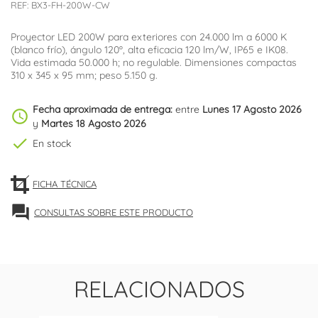
REF:
BX3-FH-200W-CW
Proyector LED 200W para exteriores con 24.000 lm a 6000 K
(blanco frío), ángulo 120º, alta eficacia 120 lm/W, IP65 e IK08.
Vida estimada 50.000 h; no regulable. Dimensiones compactas
310 x 345 x 95 mm; peso 5.150 g.
Fecha aproximada de entrega:
entre
Lunes 17 Agosto 2026
schedule
y
Martes 18 Agosto 2026
check
En stock
FICHA TÉCNICA
forum
CONSULTAS SOBRE ESTE PRODUCTO
RELACIONADOS