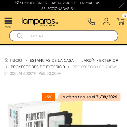
💡 SUMMER SALES - HASTA 25% DTO. EN MARCAS
SELECCIONADAS 💡
0
MENÚ
INICIO
ESTANCIAS DE LA CASA
JARDÍN - EXTERIOR
PROYECTORES DE EXTERIOR
PROYECTOR LED 200W
24.000LM 6000ºK IP65 50.000H
-5%
La oferta finaliza el
31/08/2026