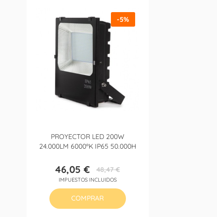
-5%
PROYECTOR LED 200W
24.000LM 6000ºK IP65 50.000H
46,05 €
48,47 €
Precio
Precio
IMPUESTOS INCLUIDOS
base
COMPRAR