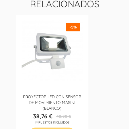
RELACIONADOS
-5%
PROYECTOR LED CON SENSOR
DE MOVIMIENTO MASINI
(BLANCO)
38,76 €
40,80 €
Precio
Precio
IMPUESTOS INCLUIDOS
base