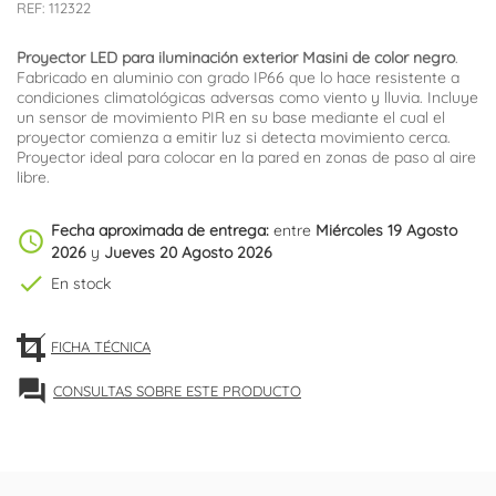
REF:
112322
Proyector LED para iluminación exterior Masini de color negro
.
Fabricado en aluminio con grado IP66 que lo hace resistente a
condiciones climatológicas adversas como viento y lluvia. Incluye
un sensor de movimiento PIR en su base mediante el cual el
proyector comienza a emitir luz si detecta movimiento cerca.
Proyector ideal para colocar en la pared en zonas de paso al aire
libre.
Fecha aproximada de entrega:
entre
Miércoles 19 Agosto
schedule
2026
y
Jueves 20 Agosto 2026
check
En stock
FICHA TÉCNICA
forum
CONSULTAS SOBRE ESTE PRODUCTO