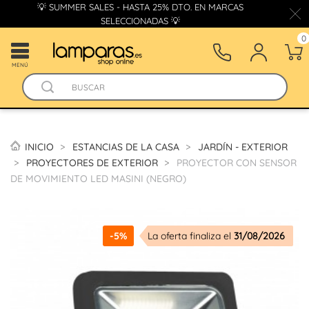
💡 SUMMER SALES - HASTA 25% DTO. EN MARCAS
SELECCIONADAS 💡
0
MENÚ
INICIO
ESTANCIAS DE LA CASA
JARDÍN - EXTERIOR
PROYECTORES DE EXTERIOR
PROYECTOR CON SENSOR
DE MOVIMIENTO LED MASINI (NEGRO)
-5%
La oferta finaliza el
31/08/2026