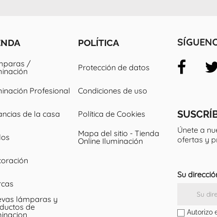
ENDA
POLÍTICA
SÍGUEN
paras /
Protección de datos
minación
minación Profesional
Condiciones de uso
SUSCRÍ
ancias de la casa
Política de Cookies
Únete a nu
Mapa del sitio - Tienda
los
ofertas y 
Online Iluminación
oración
Su direcció
rcas
vas lámparas y
ductos de
Autorizo 
minacion