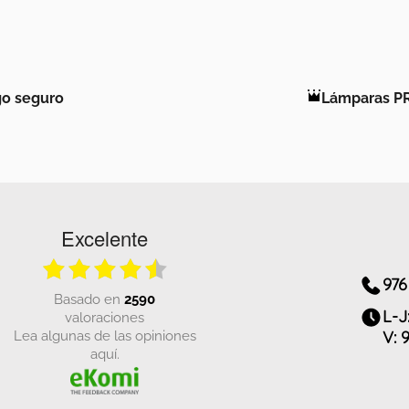
o seguro
Lámparas P
Excelente
976
basado en
2590
L-J
valoraciones
Lea algunas de las opiniones
V: 
aquí.