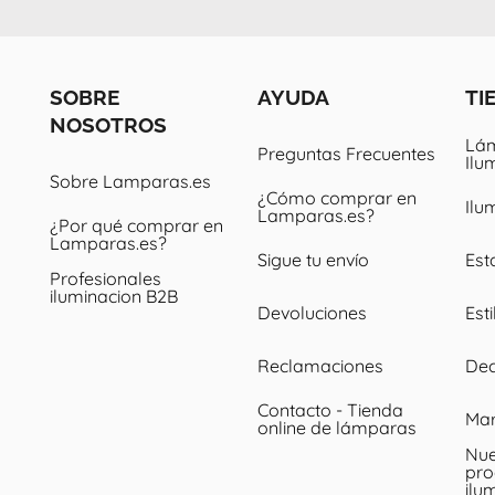
SOBRE
AYUDA
TI
NOSOTROS
Lám
Preguntas Frecuentes
Ilu
Sobre Lamparas.es
¿Cómo comprar en
Ilu
Lamparas.es?
¿Por qué comprar en
Lamparas.es?
Sigue tu envío
Est
Profesionales
iluminacion B2B
Devoluciones
Esti
Reclamaciones
Dec
Contacto - Tienda
Ma
online de lámparas
Nue
pro
ilu