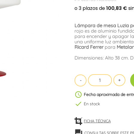
Lámpara de mesa Luzia pa
rojo es de aluminio fundid
para encender y apagar la l
una uniforme luz ambienta
Ricard Ferrer
para
Metalar
Dimensiones: Alto 38 cm. 
schedule
Fecha aproximada de ent
check
En stock
FICHA TÉCNICA
forum
CONSULTAS SOBRE ESTE 