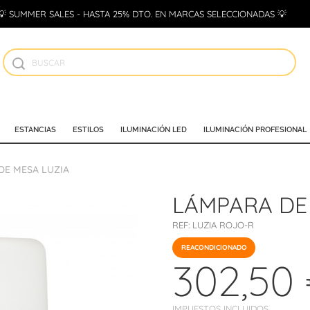
💡 SUMMER SALES - HASTA 25% DTO. EN MARCAS SELECCIONADAS 💡
ESTANCIAS
ESTILOS
ILUMINACIÓN LED
ILUMINACIÓN PROFESIONAL
DE MESA LUZIA
LÁMPARA DE
REF:
LUZIA ROJO-R
REACONDICIONADO
302,50
IMPUESTOS INCLUIDOS