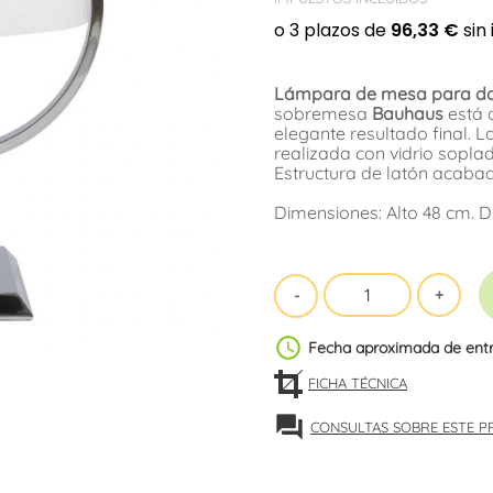
Lámpara de mesa para do
sobremesa
Bauhaus
está 
elegante resultado final. L
realizada con vidrio sopla
Estructura de latón acabad
Dimensiones: Alto 48 cm. 
schedule
Fecha aproximada de ent
FICHA TÉCNICA
forum
CONSULTAS SOBRE ESTE 