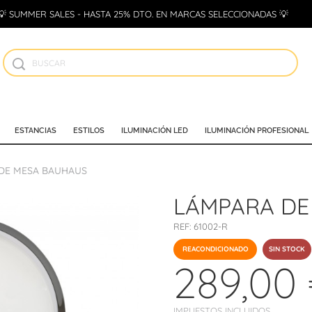
💡 SUMMER SALES - HASTA 25% DTO. EN MARCAS SELECCIONADAS 💡
ESTANCIAS
ESTILOS
ILUMINACIÓN LED
ILUMINACIÓN PROFESIONAL
DE MESA BAUHAUS
LÁMPARA DE
REF:
61002-R
REACONDICIONADO
SIN STOCK
289,00
IMPUESTOS INCLUIDOS