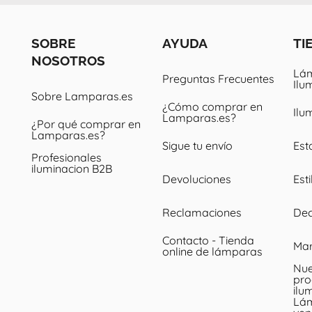
SOBRE
AYUDA
TI
NOSOTROS
Lám
Preguntas Frecuentes
Ilu
Sobre Lamparas.es
¿Cómo comprar en
Ilu
Lamparas.es?
¿Por qué comprar en
Lamparas.es?
Sigue tu envío
Est
Profesionales
iluminacion B2B
Devoluciones
Esti
Reclamaciones
Dec
Contacto - Tienda
Ma
online de lámparas
Nue
pro
ilu
Lá