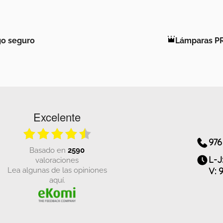
o seguro
Lámparas P
Excelente
976
basado en
2590
L-J
valoraciones
Lea algunas de las opiniones
V: 
aquí.