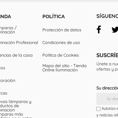
ENDA
POLÍTICA
SÍGUEN
paras /
Protección de datos
minación
minación Profesional
Condiciones de uso
SUSCRÍ
ancias de la casa
Política de Cookies
Únete a nu
Mapa del sitio - Tienda
los
ofertas y 
Online Iluminación
oración
Su direcció
rcas
vas lámparas y
ductos de
Autorizo 
minacion
mparas más
y noticias re