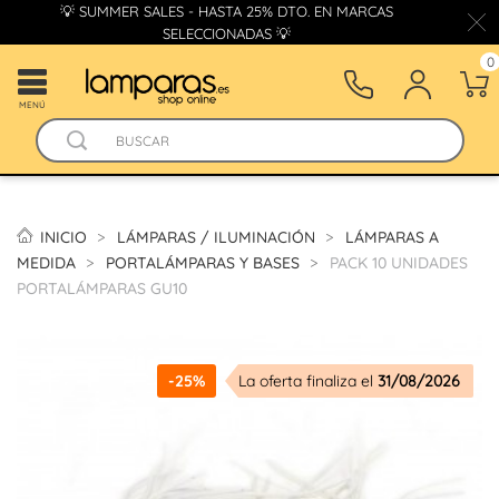
💡 SUMMER SALES - HASTA 25% DTO. EN MARCAS
SELECCIONADAS 💡
0
MENÚ
INICIO
LÁMPARAS / ILUMINACIÓN
LÁMPARAS A
MEDIDA
PORTALÁMPARAS Y BASES
PACK 10 UNIDADES
PORTALÁMPARAS GU10
-25%
La oferta finaliza el
31/08/2026