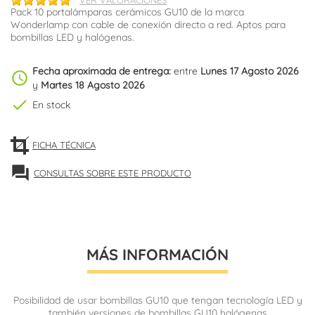
VER VALORACIONES
Pack 10 portalámparas cerámicos GU10 de la marca
Wonderlamp con cable de conexión directo a red. Aptos para
bombillas LED y halógenas.
Fecha aproximada de entrega:
entre
Lunes 17 Agosto 2026
schedule
y
Martes 18 Agosto 2026
check
En stock
FICHA TÉCNICA
forum
CONSULTAS SOBRE ESTE PRODUCTO
MÁS INFORMACIÓN
Posibilidad de usar bombillas GU10 que tengan tecnología LED y
también versiones de bombillas GU10 halógenas