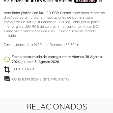
Ventilador plafón con luz LED RGB Gamer
. Ventilador moderno
diseñado para instalar en habitaciones de gamers para
completar un set up. Iluminación LED regulable por la parte
inferior y luz LED RGB de colores en el contorno. Motor DC
silencioso 3 velocidades de giro y función inversa. Mando
incluido.
Dimensiones: Alto 14,20 cm. Diámetro 55,60 cm.
Fecha aproximada de entrega:
entre
Viernes 28 Agosto
schedule
2026
y
Lunes 31 Agosto 2026
FICHA TÉCNICA
forum
CONSULTAS SOBRE ESTE PRODUCTO
RELACIONADOS