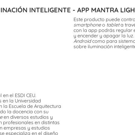
INACIÓN INTELIGENTE - APP MANTRA LIG
Este producto puede contro
smartphone
o
tablet
a trav
con la app podrás regular e
y encender y apagar la luz
Android
como para sistem
sobre iluminación inteligent
l en el ESDI CEU.
 en la Universidad
n la Escuela de Arquitectura
do la docencia con su
ce
en diversos estudios y
 profesionales en distintas
en empresas y estudios
e especializa en el diseño