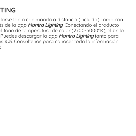
HTING
larse tanto con mando a distancia (incluido) como con
és de la
app
Mantra Lighting
. Conectando el producto
l tono de temperatura de color (2700-5000ºK), el brillo
. Puedes descargar la
app
Mantra Lighting
tanto para
as
iOS
. Consúltenos para conocer toda la información
e.