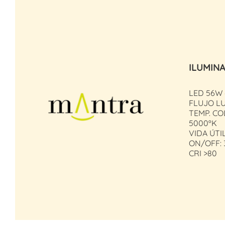
ILUMIN
LED 56W
FLUJO LU
TEMP. CO
5000ºK
VIDA ÚTI
ON/OFF: 
CRI >80