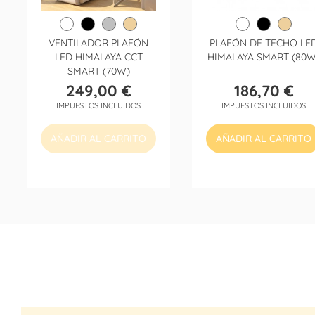
VENTILADOR PLAFÓN
PLAFÓN DE TECHO LE
LED HIMALAYA CCT
HIMALAYA SMART (80W
SMART (70W)
249,00 €
186,70 €
Precio
Precio
IMPUESTOS INCLUIDOS
IMPUESTOS INCLUIDOS
AÑADIR AL CARRITO
AÑADIR AL CARRITO