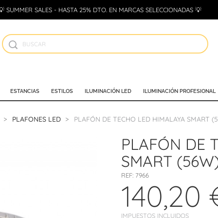
💡 SUMMER SALES - HASTA 25% DTO. EN MARCAS SELECCIONADAS 💡
ESTANCIAS
ESTILOS
ILUMINACIÓN LED
ILUMINACIÓN PROFESIONAL
PLAFONES LED
PLAFÓN DE TECHO LED HIMALAYA SMART (
PLAFÓN DE 
SMART (56W
REF:
7966
140,20 
IMPUESTOS INCLUIDOS