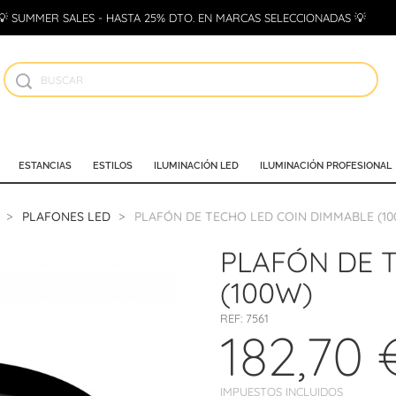
💡 SUMMER SALES - HASTA 25% DTO. EN MARCAS SELECCIONADAS 💡
ESTANCIAS
ESTILOS
ILUMINACIÓN LED
ILUMINACIÓN PROFESIONAL
PLAFONES LED
PLAFÓN DE TECHO LED COIN DIMMABLE (10
PLAFÓN DE 
(100W)
REF:
7561
182,70 
IMPUESTOS INCLUIDOS