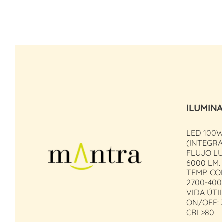
ILUMIN
LED 100
(INTEGR
FLUJO L
6000 LM.
TEMP. CO
2700-40
VIDA ÚTI
ON/OFF: 
CRI >80