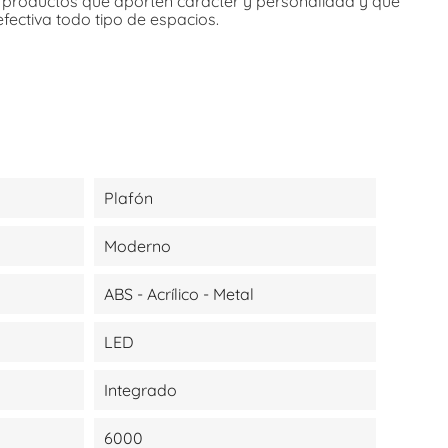
r productos que aporten carácter y personalidad y que
efectiva todo tipo de espacios.
Plafón
Moderno
ABS - Acrílico - Metal
LED
Integrado
6000