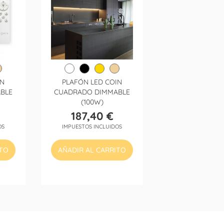
IN
PLAFÓN LED COIN
BLE
CUADRADO DIMMABLE
(100W)
187,40 €
Precio
OS
IMPUESTOS INCLUIDOS
ITO
AÑADIR AL CARRITO