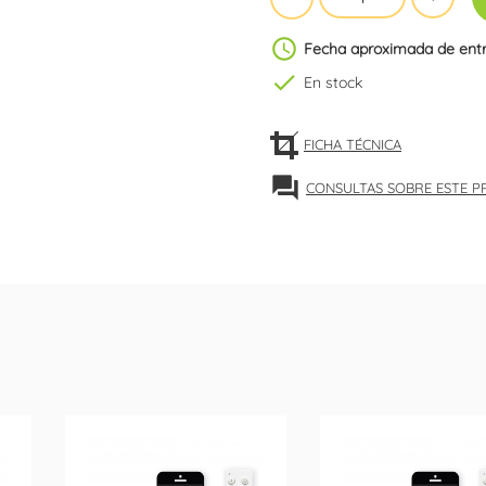
schedule
Fecha aproximada de ent
check
En stock
FICHA TÉCNICA
forum
CONSULTAS SOBRE ESTE 