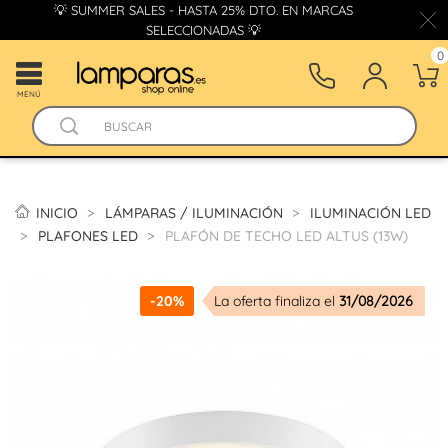
💡 SUMMER SALES - HASTA 25% DTO. EN MARCAS
SELECCIONADAS 💡
0
MENÚ
INICIO
LÁMPARAS / ILUMINACIÓN
ILUMINACIÓN LED
PLAFONES LED
PLAFÓN DE TECHO LED ALTUS (13W)
-20%
La oferta finaliza el
31/08/2026