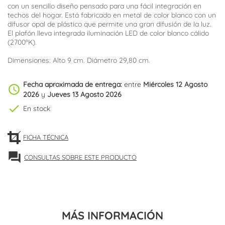
con un sencillo diseño pensado para una fácil integración en
techos del hogar. Está fabricado en metal de color blanco con un
difusor opal de plástico que permite una gran difusión de la luz.
El plafón lleva integrada iluminación LED de color blanco cálido
(2700ºK).
Dimensiones: Alto 9 cm. Diámetro 29,80 cm.
Fecha aproximada de entrega:
entre
Miércoles 12 Agosto
schedule
2026
y
Jueves 13 Agosto 2026
check
En stock
FICHA TÉCNICA
forum
CONSULTAS SOBRE ESTE PRODUCTO
MÁS INFORMACIÓN