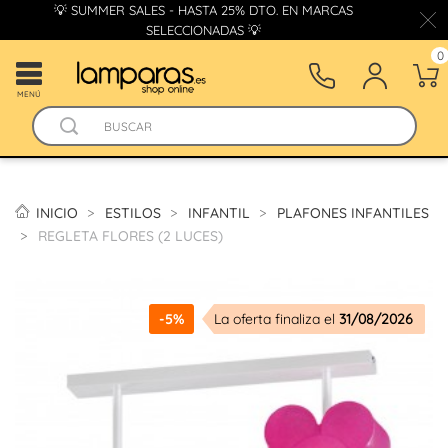
💡 SUMMER SALES - HASTA 25% DTO. EN MARCAS
SELECCIONADAS 💡
0
MENÚ
INICIO
ESTILOS
INFANTIL
PLAFONES INFANTILES
REGLETA FLORES (2 LUCES)
-5%
La oferta finaliza el
31/08/2026