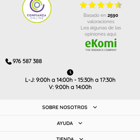
basado en
2590
valoraciones
Lea algunas de las
opiniones aquí.
976 587 388
L-J: 9:00h a 14:00h - 15:30h a 17:30h
V: 9:00h a 14:00h

SOBRE NOSOTROS

AYUDA

TIENDA