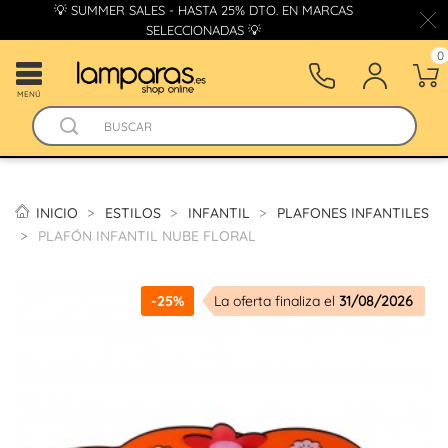
💡 SUMMER SALES - HASTA 25% DTO. EN MARCAS
SELECCIONADAS 💡
0
MENÚ
INICIO
ESTILOS
INFANTIL
PLAFONES INFANTILES
PLAFÓN INFANTIL NUBE FLORAL
-25%
La oferta finaliza el
31/08/2026